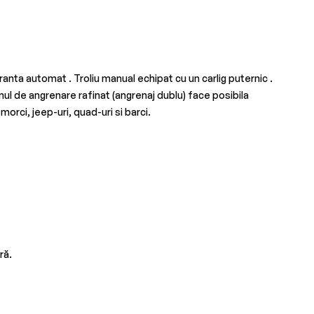
ranta automat . Troliu manual echipat cu un carlig puternic .
mul de angrenare rafinat (angrenaj dublu) face posibila
orci, jeep-uri, quad-uri si barci.
ră.