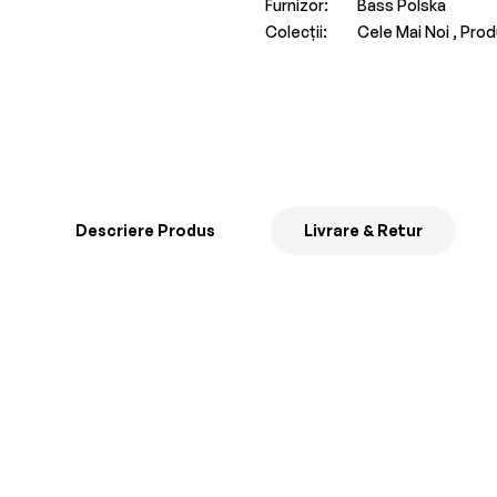
Furnizor:
Bass Polska
Colecții:
Cele Mai Noi ,
Prod
Descriere Produs
Livrare & Retur