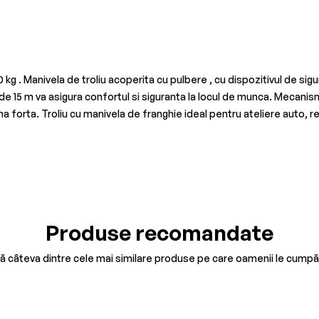
g . Manivela de troliu acoperita cu pulbere , cu dispozitivul de sigu
de 15 m va asigura confortul si siguranta la locul de munca. Mecanis
forta. Troliu cu manivela de franghie ideal pentru ateliere auto, rem
Produse recomandate
tă câteva dintre cele mai similare produse pe care oamenii le cumpă