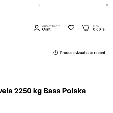
Autentificare
Coș
0
0
utare
Cont
0,00 lei
Produse vizualizate recent
vela 2250 kg Bass Polska