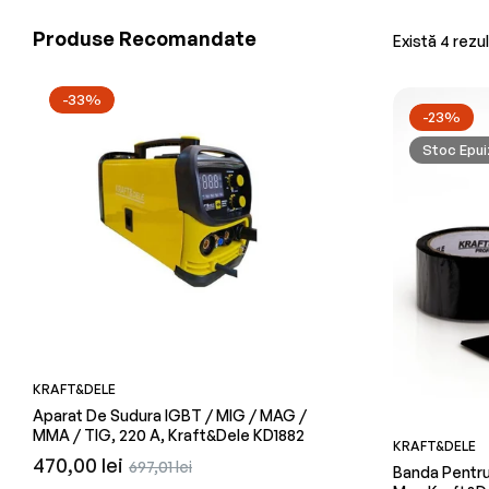
Produse Recomandate
Există 4 rezul
-33%
-23%
Stoc Epui
KRAFT&DELE
KRAFT&DELE
Aparat De Sudura IGBT / MIG / MAG /
Plita Electrica, 1500 W,
MMA / TIG, 220 A, Kraft&Dele KD1882
KD4140
KRAFT&DELE
Preț
Preț
Preț
470,00 lei
26,76 lei
697,01 lei
Banda Pentru