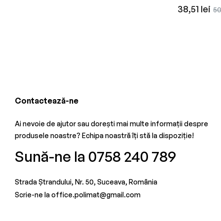
Preț
Pr
38,51 lei
50
obișnuit
re
Contactează-ne
Ai nevoie de ajutor sau dorești mai multe informații despre
produsele noastre? Echipa noastră îți stă la dispoziție!
Sună-ne la 0758 240 789
Strada Ștrandului, Nr. 50, Suceava, România
Scrie-ne la office.polimat@gmail.com