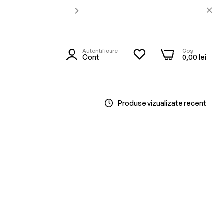
Autentificare
Coș
0
0
utare
Cont
0,00 lei
Produse vizualizate recent