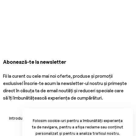
Abonează-te la newsletter
Fii la curent cu cele mai noi oferte, produse și promoții
exclusive! Înscrie-te acum la newsletter-ul nostru și primește
direct în căsuța ta de email noutăți și reduceri speciale care
să îți îmbunătățească experiența de cumpărături.
Abonează-te
Folosim cookie-uri pentru a îmbunătăți experiența
ta de navigare, pentru a afișa reclame sau conținut
personalizat și pentru a analiza traficul nostru.