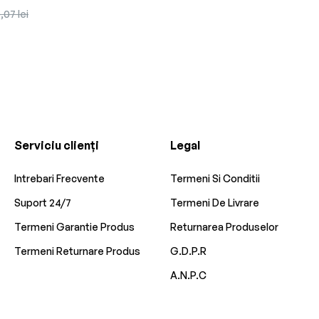
eț
,07 lei
dus
Serviciu clienți
Legal
Intrebari Frecvente
Termeni Si Conditii
Suport 24/7
Termeni De Livrare
Termeni Garantie Produs
Returnarea Produselor
Termeni Returnare Produs
G.D.P.R
A.N.P.C