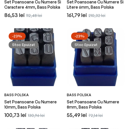
Set Poansoane Cu Numere Si
Set Poansoane Cu Numere Si
Caractere 4mm, Bass Polska
Litere 6mm, Bass Polska
Preț
Preț
Preț
Preț
86,53 lei
161,79 lei
112,48 lei
210,32 lei
obișnuit
redus
obișnuit
redus
-23%
-23%
Stoc Epuizat
Stoc Epuizat
BASS POLSKA
BASS POLSKA
Set Poansoane Cu Numere
Set Poansoane Cu Numere
10mm, Bass Polska
8mm, Bass Polska
Preț
Preț
Preț
Preț
100,73 lei
55,49 lei
130,96 lei
72,14 lei
obișnuit
redus
obișnuit
redus