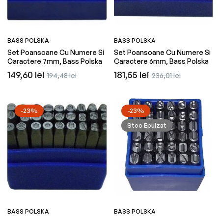
BASS POLSKA
BASS POLSKA
Set Poansoane Cu Numere Si
Set Poansoane Cu Numere Si
Caractere 7mm, Bass Polska
Caractere 6mm, Bass Polska
Preț
Preț
Preț
Preț
149,60 lei
181,55 lei
194,48 lei
236,01 lei
obișnuit
redus
obișnuit
redus
-23%
-23%
Stoc Epuizat
BASS POLSKA
BASS POLSKA