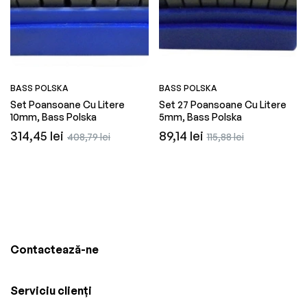
BASS POLSKA
BASS POLSKA
Set Poansoane Cu Litere
Set 27 Poansoane Cu Litere
10mm, Bass Polska
5mm, Bass Polska
Preț
Preț
Preț
Preț
314,45 lei
89,14 lei
408,79 lei
115,88 lei
obișnuit
redus
obișnuit
redus
Contactează-ne
Serviciu clienți