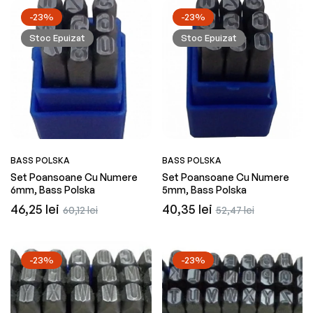
-23%
-23%
Stoc Epuizat
Stoc Epuizat
BASS POLSKA
BASS POLSKA
Set Poansoane Cu Numere
Set Poansoane Cu Numere
6mm, Bass Polska
5mm, Bass Polska
Preț
Preț
Preț
Preț
46,25 lei
40,35 lei
60,12 lei
52,47 lei
obișnuit
redus
obișnuit
redus
-23%
-23%