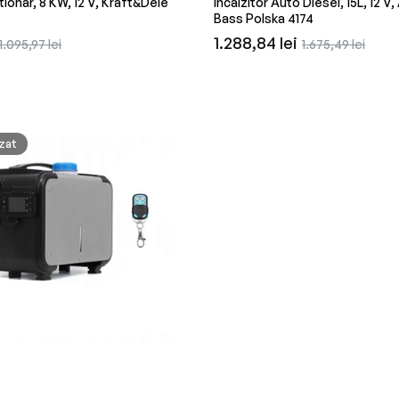
ationar, 8 KW, 12 V, Kraft&Dele
Incalzitor Auto Diesel, 15L, 12 V, 
Bass Polska 4174
Preț
Preț
Preț
1.288,84 lei
1.095,97 lei
1.675,49 lei
redus
obișnuit
redus
zat