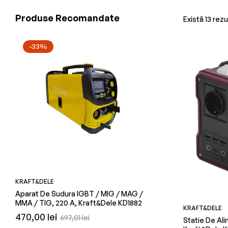
Produse Recomandate
Există 13 rezu
-33%
KRAFT&DELE
KRAFT&DELE
Aparat De Sudura IGBT / MIG / MAG /
Plita Electrica, 1500 W,
MMA / TIG, 220 A, Kraft&Dele KD1882
KD4140
KRAFT&DELE
Preț
Preț
Preț
470,00 lei
26,76 lei
697,01 lei
Statie De Ali