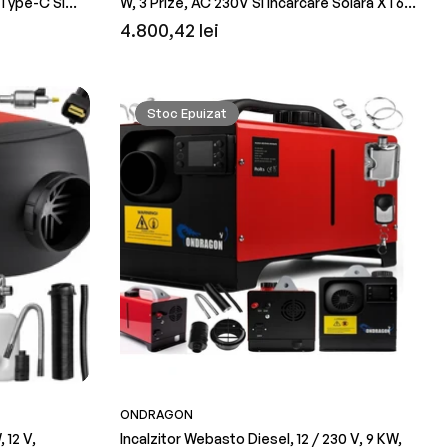
 Type-C Si
W, 3 Prize, AC 230V Si Incarcare Solară XT60,
edus
obișnuit
D5531
Kraft&Dele KD5532
Preț
4.800,42 lei
obișnuit
Stoc Epuizat
ONDRAGON
 12 V,
Incalzitor Webasto Diesel, 12 / 230 V, 9 KW,