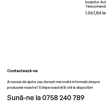
Incalzitor Aut
Telecomanda,
Preț
1.067,84 le
obișnuit
Contactează-ne
Ai nevoie de ajutor sau dorești mai multe informații despre
produsele noastre? Echipa noastră îți stă la dispoziție!
Sună-ne la 0758 240 789