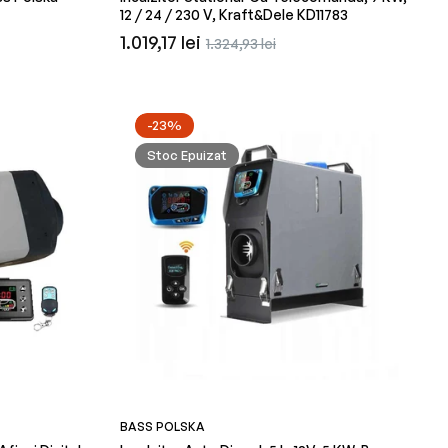
12 / 24 / 230 V, Kraft&Dele KD11783
Preț
Preț
1.019,17 lei
1.324,93 lei
obișnuit
redus
-23%
Stoc Epuizat
BASS POLSKA