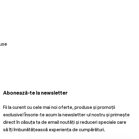
duse
Abonează-te la newsletter
Fii la curent cu cele mai noi oferte, produse și promoții
exclusive! Înscrie-te acum la newsletter-ul nostru și primește
direct în căsuța ta de email noutăți și reduceri speciale care
să îți îmbunătățească experiența de cumpărături.