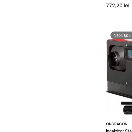
Preț
772,20 lei
obișnuit
Stoc Epui
ONDRAGON
Incalzitor St