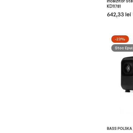
Incalzitor St
KD11781
Preț
642,33 lei
obișnuit
-23%
Stoc Epui
BASS POLSKA