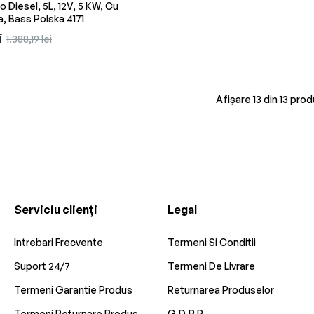
o Diesel, 5L, 12V, 5 KW, Cu
 Bass Polska 4171
Preț
i
1.388,19 lei
redus
Afișare 13 din 13 pro
Serviciu clienți
Legal
Intrebari Frecvente
Termeni Si Conditii
Suport 24/7
Termeni De Livrare
Termeni Garantie Produs
Returnarea Produselor
Termeni Returnare Produs
G.D.P.R