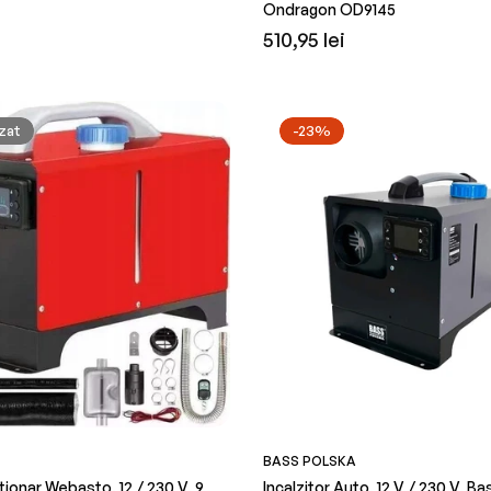
Ondragon OD9145
Preț
510,95 lei
obișnuit
zat
-23%
BASS POLSKA
ationar Webasto, 12 / 230 V, 9
Incalzitor Auto, 12 V / 230 V, B