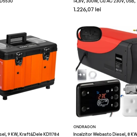
KD5530
14,8V, 300W, Cu AC 230V, USB,
obișnuit
redus
obișnuit
r
Incarcare Solara, Kraft&Dele K
Preț
1.226,07 lei
obișnuit
ONDRAGON
esel, 9 KW, Kraft&Dele KD11784
Incalzitor Webasto Diesel, 8 KW,