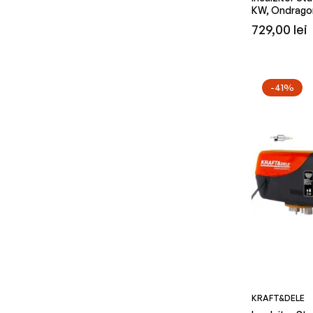
KW, Ondrago
Preț
729,00 lei
obișnuit
-41%
KRAFT&DELE