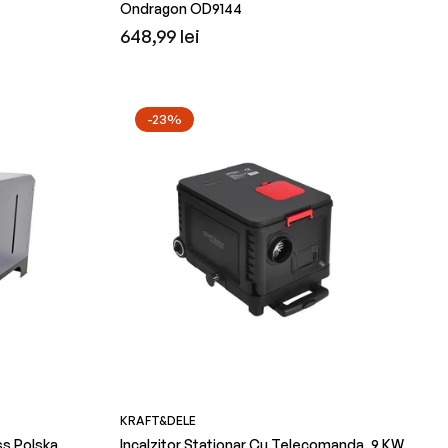
Ondragon OD9144
Preț
648,99 lei
obișnuit
-23%
KRAFT&DELE
ass Polska
Incalzitor Stationar Cu Telecomanda, 9 KW,