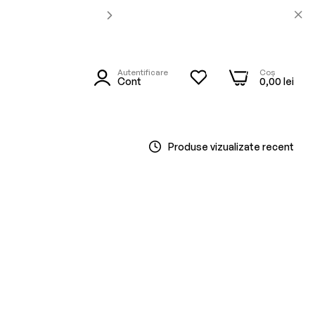
Autentificare
Coș
0
0
utare
Cont
0,00 lei
Produse vizualizate recent