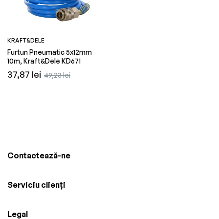
KRAFT&DELE
Furtun Pneumatic 5x12mm
10m, Kraft&Dele KD671
Preț
Preț
37,87 lei
49,23 lei
obișnuit
redus
Contactează-ne
Serviciu clienți
Legal