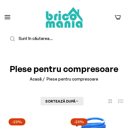
0
Căutare
c Epuizat
-23%
Piese pentru compresoare
Acasă
/
Piese pentru compresoare
FILTREAZĂ
SORTEAZĂ DUPĂ
2
Listă
Coloane
-23%
-23%