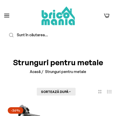
0
Căutare
-23%
Stoc Epuizat
Strunguri pentru metale
Acasă
/
Strunguri pentru metale
FILTREAZĂ
SORTEAZĂ DUPĂ
2
Listă
Coloane
-36%