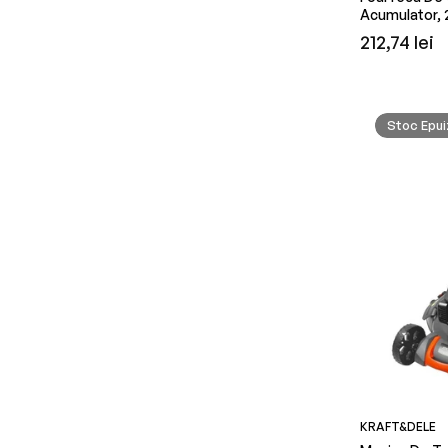
Acumulator, 
Preț
212,74 lei
obișnuit
Stoc Epui
KRAFT&DELE