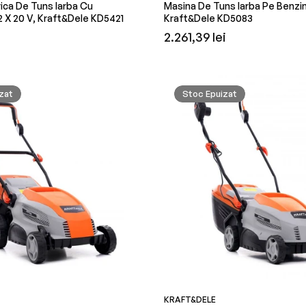
rica De Tuns Iarba Cu
Masina De Tuns Iarba Pe Benzin
2 X 20 V, Kraft&Dele KD5421
Kraft&Dele KD5083
Preț
2.261,39 lei
obișnuit
zat
Stoc Epuizat
KRAFT&DELE