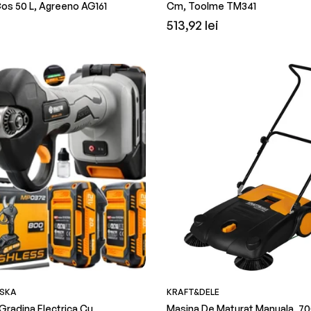
os 50 L, Agreeno AG161
Cm, Toolme TM341
Preț
i
513,92 lei
obișnuit
SKA
KRAFT&DELE
Gradina Electrica Cu
Masina De Maturat Manuala, 70