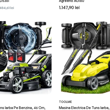
KD5361
Agreeno AG160
obișnuit
redus
obișnuit
r
Preț
Preț
1.147,90 lei
484,61 lei
redus
obișnuit
TOOLME
ns Iarba Pe Benzina, 46 Cm,
Masina Electrica De Tuns Iarba,