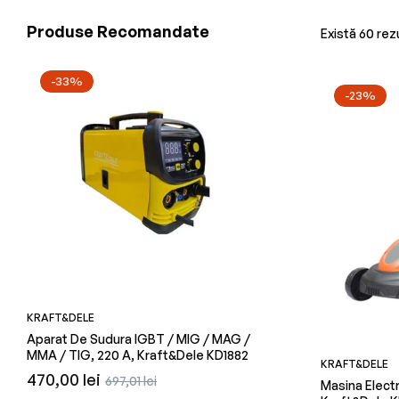
Produse Recomandate
Există 60 rezu
-33%
-23%
KRAFT&DELE
KRAFT&DELE
Aparat De Sudura IGBT / MIG / MAG /
Plita Electrica, 1500 W,
MMA / TIG, 220 A, Kraft&Dele KD1882
KD4140
KRAFT&DELE
Preț
Preț
Preț
470,00 lei
26,76 lei
697,01 lei
Masina Electr