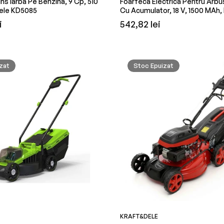
s Iarba Pe Benzina, 9 Cp, 510
Foarfeca Electrica Pentru Arbus
ele KD5085
Cu Acumulator, 18 V, 1500 MAh,
KD5263
Preț
i
542,82 lei
obișnuit
zat
Stoc Epuizat
KRAFT&DELE