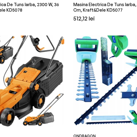
ica De Tuns Iarba, 2300 W, 36
Masina Electrica De Tuns Iarba,
ele KD5078
Cm, Kraft&Dele KD5077
Preț
512,12 lei
obișnuit
ONDRAGON