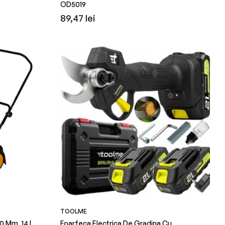
OD5019
Preț
89,47 lei
obișnuit
TOOLME
0 Mm, 14 L,
Foarfeca Electrica De Gradina Cu