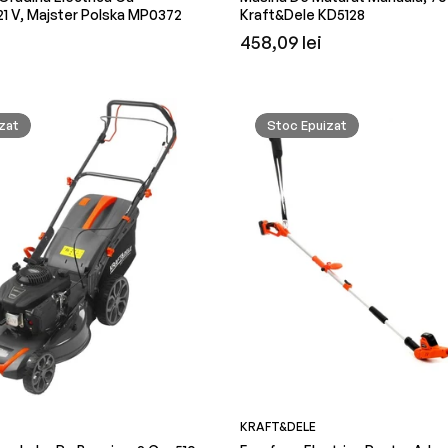
21 V, Majster Polska MP0372
Kraft&Dele KD5128
Preț
458,09 lei
obișnuit
zat
Stoc Epuizat
KRAFT&DELE