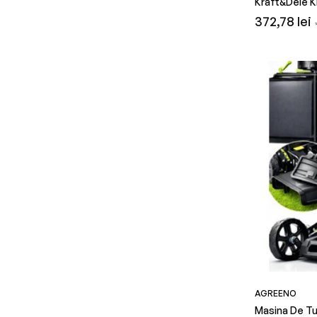
Kraft&Dele 
obișnuit
redus
obișnuit
Preț
372,78 lei
obișnuit
AGREENO
Masina De Tu