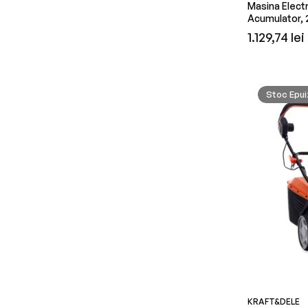
Masina Elect
Acumulator, 
Preț
1.129,74 lei
obișnuit
Stoc Epui
KRAFT&DELE