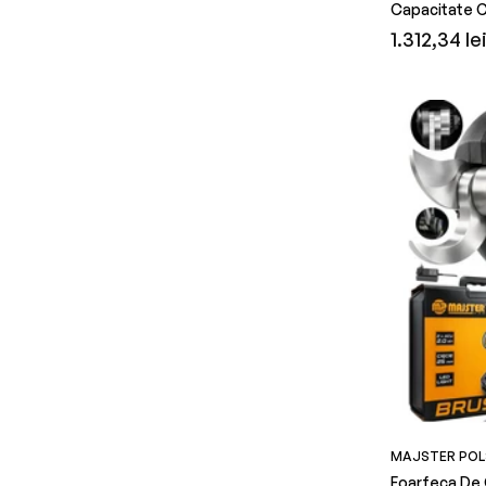
Capacitate C
Preț
1.312,34 le
obișnuit
MAJSTER POL
Foarfeca De 