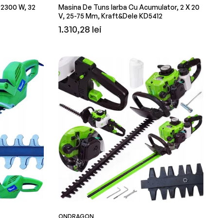
 2300 W, 32
Masina De Tuns Iarba Cu Acumulator, 2 X 20
V, 25-75 Mm, Kraft&Dele KD5412
Preț
1.310,28 lei
obișnuit
ONDRAGON