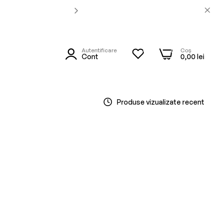
Autentificare
Coș
0
0
utare
Cont
0,00 lei
Produse vizualizate recent