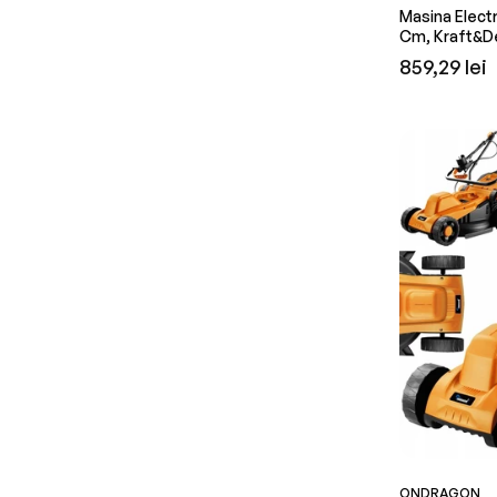
Masina Electr
Cm, Kraft&D
Preț
859,29 lei
obișnuit
ONDRAGON