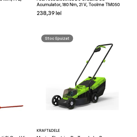
Acumulator, 180 Nm, 21 V, Toolme TM050
Preț
238,39 lei
obișnuit
Stoc Epuizat
KRAFT&DELE