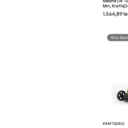
Masina De Tun
Mm, Kraft&D
Preț
1.564,89 le
obișnuit
Stoc Epui
KRAFT&DELE