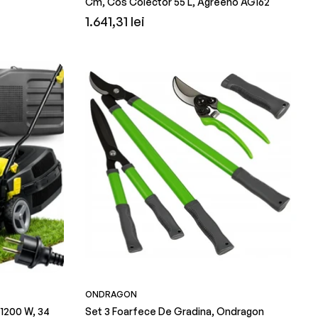
Cm, Cos Colector 55 L, Agreeno AG162
edus
obișnuit
Preț
1.641,31 lei
obișnuit
ONDRAGON
 1200 W, 34
Set 3 Foarfece De Gradina, Ondragon