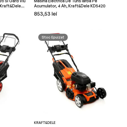
ti Si Gard Viu
Masina Electrica De Tuns Iarba Pe
 Kraft&Dele
Acumulator, 4 Ah, Kraft&Dele KD5420
Preț
853,53 lei
obișnuit
Stoc Epuizat
KRAFT&DELE