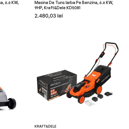
a, 6.6 KW,
Masina De Tuns Iarba Pe Benzina, 6.6 KW,
9HP, Kraft&Dele KD5081
Preț
2.480,03 lei
obișnuit
KRAFT&DELE