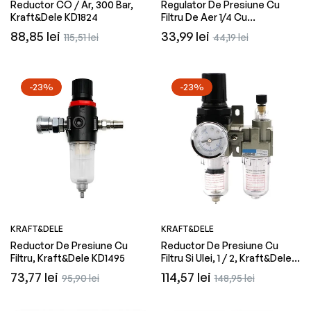
Reductor CO / Ar, 300 Bar,
Regulator De Presiune Cu
Kraft&Dele KD1824
Filtru De Aer 1/4 Cu
Manometreu, Kraft&Dele
Preț
Preț
Preț
Preț
88,85 lei
33,99 lei
115,51 lei
44,19 lei
KD1497
obișnuit
redus
obișnuit
redus
-23%
-23%
KRAFT&DELE
KRAFT&DELE
Reductor De Presiune Cu
Reductor De Presiune Cu
Filtru, Kraft&Dele KD1495
Filtru Si Ulei, 1 / 2, Kraft&Dele
KD1496
Preț
Preț
Preț
Preț
73,77 lei
114,57 lei
95,90 lei
148,95 lei
obișnuit
redus
obișnuit
redus