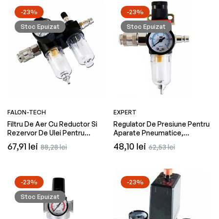
-23%
-23%
Stoc Epuizat
Stoc Epuizat
FALON-TECH
EXPERT
Filtru De Aer Cu Reductor Si
Regulator De Presiune Pentru
Rezervor De Ulei Pentru
Aparate Pneumatice,
Compresoare, Prindere 1/4,
Reductor 1/4, Falon-Tech
Preț
Preț
Preț
Preț
67,91 lei
48,10 lei
88,28 lei
62,53 lei
Falon-Tech FT201918
FT201916
obișnuit
redus
obișnuit
redus
-23%
-23%
Stoc Epuizat