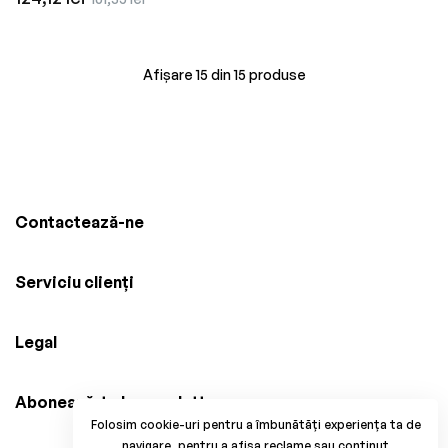
obișnuit
redus
Afișare 15 din 15 produse
Contactează-ne
Serviciu clienți
Legal
Abonează-te la newsletter
Folosim cookie-uri pentru a îmbunătăți experiența ta de
navigare, pentru a afișa reclame sau conținut