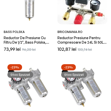
BASS POLSKA
BRICOMANIA.RO
Reductor De Presiune Cu
Reductor Presiune Pentru
Filtru De 1/2", Bass Polska,
Compresoare De 24L Si 50L,
4625B
Bass Polska
Preț
Preț
Preț
Preț
73,99 lei
102,87 lei
96,20 lei
133,74 lei
obișnuit
redus
obișnuit
redus
-23%
-23%
Stoc Epuizat
Stoc Epuizat