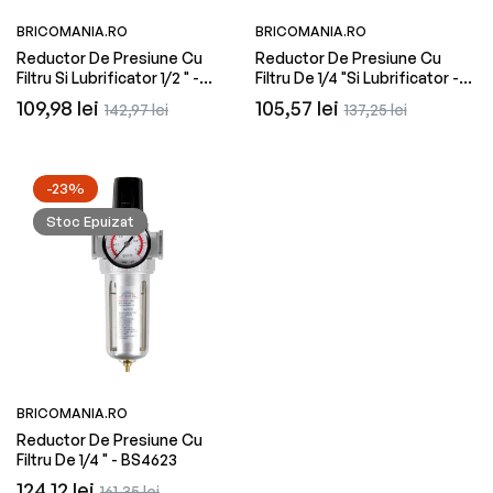
BRICOMANIA.RO
BRICOMANIA.RO
Reductor De Presiune Cu
Reductor De Presiune Cu
Filtru Si Lubrificator 1/2 " -
Filtru De 1/4 "si Lubrificator -
BS4626
BS4624
Preț
Preț
Preț
Preț
109,98 lei
105,57 lei
142,97 lei
137,25 lei
obișnuit
redus
obișnuit
redus
-23%
Stoc Epuizat
BRICOMANIA.RO
Reductor De Presiune Cu
Filtru De 1/4 " - BS4623
Preț
Preț
124,12 lei
161,35 lei