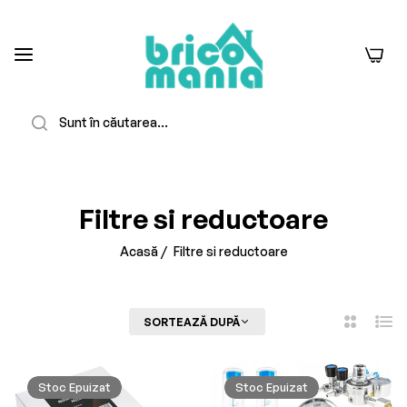
0
Căutare
-23%
Stoc Epuizat
Filtre si reductoare
Acasă
/
Filtre si reductoare
FILTREAZĂ
SORTEAZĂ DUPĂ
2
Listă
Coloane
Stoc Epuizat
Stoc Epuizat