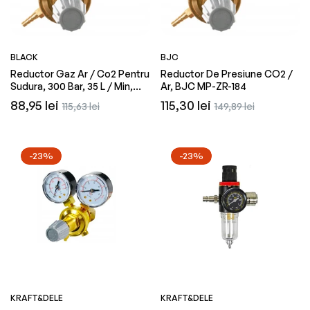
BLACK
BJC
Reductor Gaz Ar / Co2 Pentru
Reductor De Presiune CO2 /
Sudura, 300 Bar, 35 L / Min,
Ar, BJC MP-ZR-184
W21.8x1/14 G 1/8, Black 37431
Preț
Preț
Preț
Preț
88,95 lei
115,30 lei
115,63 lei
149,89 lei
obișnuit
redus
obișnuit
redus
-23%
-23%
KRAFT&DELE
KRAFT&DELE