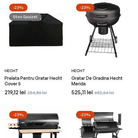
-23%
-23%
Stoc Epuizat
HECHT
HECHT
Prelata Pentru Gratar Hecht
Gratar De Gradina Hecht
Cover 5
Merida
Preț
Preț
Preț
Preț
219,12 lei
525,11 lei
284,86 lei
682,64 lei
obișnuit
redus
obișnuit
redus
-23%
-23%