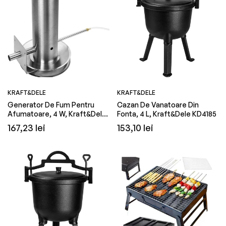
DELE
KRAFT&DELE
ectrica, 1500 W, Kraft&Dele KD4140
Pompa De Vopsit Pentru Sup
W, Capacitate 15 L, Kraft&D
ei
Preț
Preț
811,20 lei
1.054,55 lei
it
obișnuit
redus
KRAFT&DELE
KRAFT&DELE
Generator De Fum Pentru
Cazan De Vanatoare Din
Afumatoare, 4 W, Kraft&Dele
Fonta, 4 L, Kraft&Dele KD4185
KD4125
Preț
Preț
167,23 lei
153,10 lei
obișnuit
obișnuit