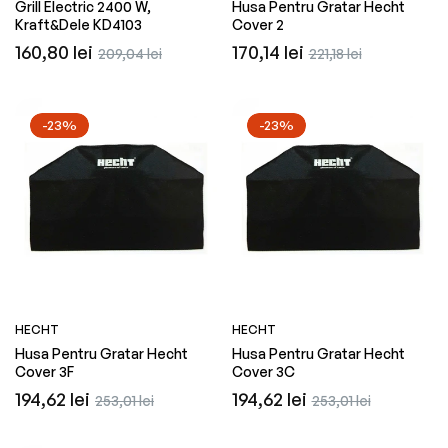
Grill Electric 2400 W,
Husa Pentru Gratar Hecht
Kraft&Dele KD4103
Cover 2
Preț
Preț
Preț
Preț
160,80 lei
170,14 lei
209,04 lei
221,18 lei
obișnuit
redus
obișnuit
redus
-23%
-23%
HECHT
HECHT
Husa Pentru Gratar Hecht
Husa Pentru Gratar Hecht
Cover 3F
Cover 3C
Preț
Preț
Preț
Preț
194,62 lei
194,62 lei
253,01 lei
253,01 lei
obișnuit
redus
obișnuit
redus