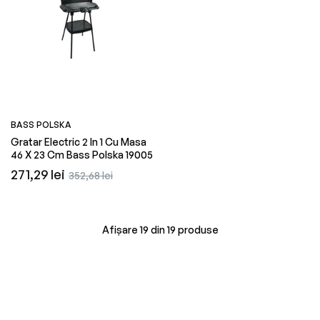
BASS POLSKA
Gratar Electric 2 In 1 Cu Masa
46 X 23 Cm Bass Polska 19005
Preț
Preț
271,29 lei
352,68 lei
obișnuit
redus
Afișare 19 din 19 produse