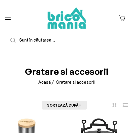
0
Căutare
-23%
Stoc Epuizat
Gratare si accesorii
Acasă
/
Gratare si accesorii
FILTREAZĂ
SORTEAZĂ DUPĂ
2
Listă
Coloane