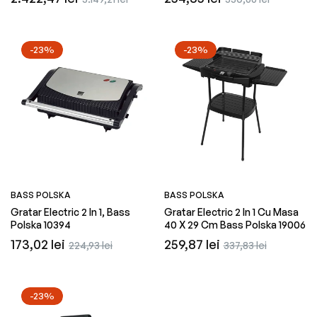
obișnuit
redus
obișnuit
redus
-23%
-23%
BASS POLSKA
BASS POLSKA
Gratar Electric 2 In 1, Bass
Gratar Electric 2 In 1 Cu Masa
Polska 10394
40 X 29 Cm Bass Polska 19006
Preț
Preț
Preț
Preț
173,02 lei
259,87 lei
224,93 lei
337,83 lei
obișnuit
redus
obișnuit
redus
-23%