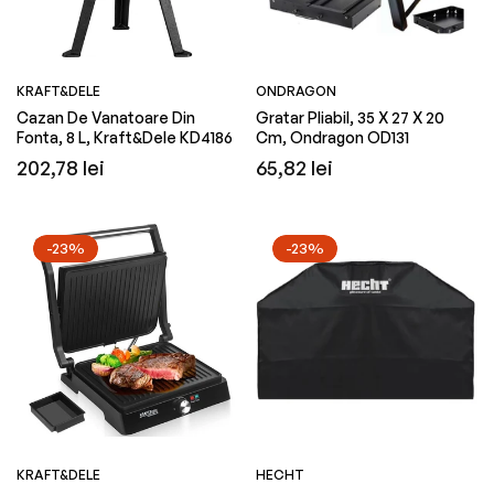
KRAFT&DELE
ONDRAGON
Cazan De Vanatoare Din
Gratar Pliabil, 35 X 27 X 20
Fonta, 8 L, Kraft&Dele KD4186
Cm, Ondragon OD131
Preț
Preț
202,78 lei
65,82 lei
obișnuit
obișnuit
-23%
-23%
KRAFT&DELE
HECHT