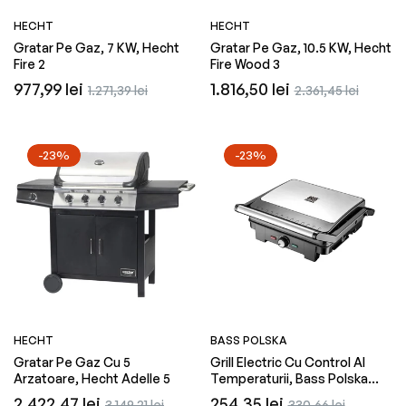
HECHT
HECHT
Gratar Pe Gaz, 7 KW, Hecht
Gratar Pe Gaz, 10.5 KW, Hecht
Fire 2
Fire Wood 3
Preț
Preț
Preț
Preț
977,99 lei
1.816,50 lei
1.271,39 lei
2.361,45 lei
obișnuit
redus
obișnuit
redus
-23%
-23%
HECHT
BASS POLSKA
Gratar Pe Gaz Cu 5
Grill Electric Cu Control Al
Arzatoare, Hecht Adelle 5
Temperaturii, Bass Polska
10397
Preț
Preț
Preț
Preț
2.422,47 lei
254,35 lei
3.149,21 lei
330,66 lei