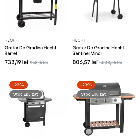
HECHT
HECHT
Gratar De Gradina Hecht
Gratar De Gradina Hecht
Barrel
Sentinel Minor
Preț
Preț
Preț
Preț
733,19 lei
806,57 lei
953,15 lei
1.048,55 lei
obișnuit
redus
obișnuit
redus
-23%
-23%
Stoc Epuizat
Stoc Epuizat