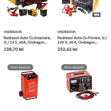
ONDRAGON
ONDRAGON
Redresor Auto Cu Incarcare,
Redresor Auto Cu Pornire, 12 /
12 / 24 V, 40A, Ondragon
24V V, 40 A, Ondragon
OD2258
OD2230
Preț
Preț
238,70 lei
232,63 lei
obișnuit
obișnuit
Stoc Epuizat
Stoc Epuizat