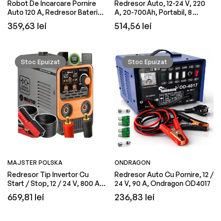
Robot De Incarcare Pornire
Redresor Auto, 12-24 V, 220
Auto 120 A, Redresor Baterie,
A, 20-700Ah, Portabil, 8
12-24 V, 35 A, Kraft&Dele
Niveluri Protectie, Kraft&Dele
Preț
Preț
359,63 lei
514,56 lei
KD5340
KD5342
obișnuit
obișnuit
Stoc Epuizat
Stoc Epuizat
MAJSTER POLSKA
ONDRAGON
Redresor Tip Invertor Cu
Redresor Auto Cu Pornire, 12 /
Start / Stop, 12 / 24 V, 800 Ah,
24 V, 90 A, Ondragon OD4017
Majster Polska MP0130
Preț
Preț
659,81 lei
236,83 lei
obișnuit
obișnuit