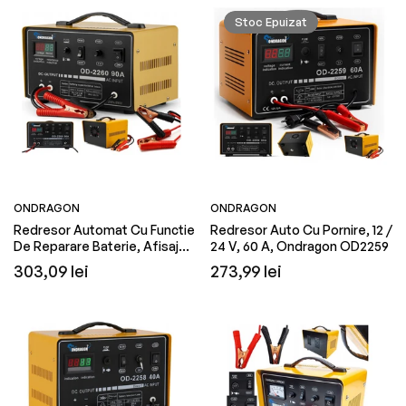
Stoc Epuizat
ONDRAGON
ONDRAGON
Redresor Automat Cu Functie
Redresor Auto Cu Pornire, 12 /
De Reparare Baterie, Afisaj
24 V, 60 A, Ondragon OD2259
LCD, 90 A, Ondragon OD2260
Preț
Preț
303,09 lei
273,99 lei
obișnuit
obișnuit