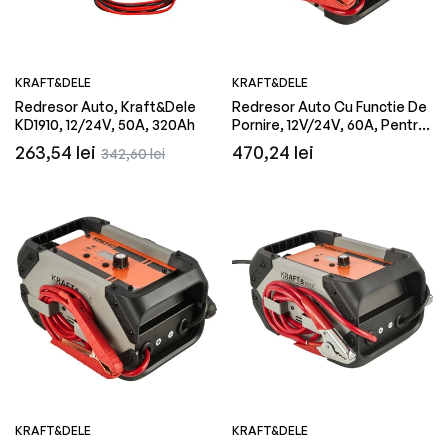
KRAFT&DELE
KRAFT&DELE
Redresor Auto, Kraft&Dele
Redresor Auto Cu Functie De
KD1910, 12/24V, 50A, 320Ah
Pornire, 12V/24V, 60A, Pentru
Acumulatori 20-500Ah,
Preț
Preț
Preț
263,54 lei
470,24 lei
342,60 lei
Kraft&Dele KD5341
obișnuit
redus
obișnuit
KRAFT&DELE
KRAFT&DELE