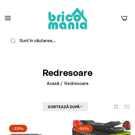
0
Căutare
-23%
Stoc Epuizat
Redresoare
Acasă
/
Redresoare
FILTREAZĂ
SORTEAZĂ DUPĂ
2
Listă
Coloane
-33%
-34%