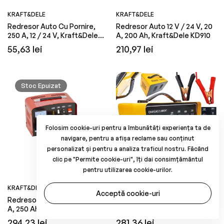
KRAFT&DELE
KRAFT&DELE
Redresor Auto Cu Pornire,
Redresor Auto 12 V / 24 V, 20
250 A, 12 / 24 V, Kraft&Dele
A, 200 Ah, Kraft&Dele KD910
KD912
Preț
Preț
55,63 lei
210,97 lei
obișnuit
obișnuit
Stoc Epuizat
Folosim cookie-uri pentru a îmbunătăți experiența ta de
navigare, pentru a afișa reclame sau conținut
personalizat și pentru a analiza traficul nostru. Făcând
clic pe "Permite cookie-uri", îți dai consimțământul
pentru utilizarea cookie-urilor.
KRAFT&DELE
ONDRAGON
Acceptă cookie-uri
Redresor Auto, 12 V / 24 V, 30
Redresor Auto Cu Starter 12 /
A, 250 Ah, Kraft&Dele KD1913
24 V 90 A, Ondragon OD2232
Preț
Preț
294,23 lei
281,36 lei