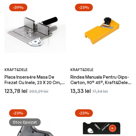
-39%
-23%
KRAFT&DELE
KRAFT&DELE
Placa Insera4re Masa De
Rindea Manuala Pentru Gips-
Frezat Cu Inele, 23 X 20 Cm,
Carton, 90° 45°, Kraft&Dele
Kraft&Dele KD11880
KD11259
Preț
Preț
Preț
Preț
123,78 lei
13,33 lei
203,29 lei
17,34 lei
obișnuit
redus
obișnuit
redus
-23%
-23%
Stoc Epuizat