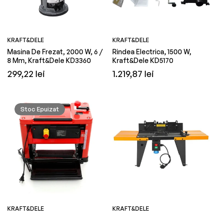
KRAFT&DELE
KRAFT&DELE
Masina De Frezat, 2000 W, 6 /
Rindea Electrica, 1500 W,
8 Mm, Kraft&Dele KD3360
Kraft&Dele KD5170
Preț
Preț
299,22 lei
1.219,87 lei
obișnuit
obișnuit
Stoc Epuizat
KRAFT&DELE
KRAFT&DELE