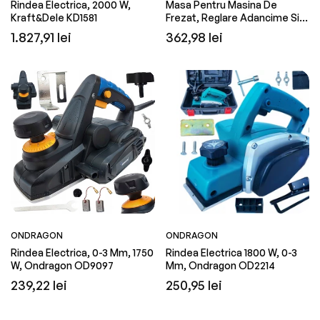
Rindea Electrica, 2000 W,
Masa Pentru Masina De
Kraft&Dele KD1581
Frezat, Reglare Adancime Si
Latime Taiere, Kraft&Dele
Preț
Preț
1.827,91 lei
362,98 lei
KD5940
obișnuit
obișnuit
ONDRAGON
ONDRAGON
Rindea Electrica, 0-3 Mm, 1750
Rindea Electrica 1800 W, 0-3
W, Ondragon OD9097
Mm, Ondragon OD2214
Preț
Preț
239,22 lei
250,95 lei
obișnuit
obișnuit