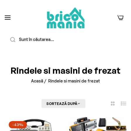
0
Căutare
-23%
Stoc Epuizat
Rindele si masini de frezat
Acasă
/
Rindele si masini de frezat
FILTREAZĂ
SORTEAZĂ DUPĂ
2
Listă
Coloane
-43%