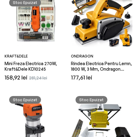
Stoc Epuizat
DELE
KRAFT&DELE
ectrica, 1500 W, Kraft&Dele KD4140
Pompa De Vopsit Pentru Sup
W, Capacitate 15 L, Kraft&D
ei
Preț
Preț
811,20 lei
1.054,55 lei
it
obișnuit
redus
KRAFT&DELE
ONDRAGON
Mini Freza Electrica 270W,
Rindea Electrica Pentru Lemn,
Kraft&Dele KD10245
1800 W, 3 Mm, Ondragon
OD4021
Preț
Preț
Preț
158,92 lei
177,61 lei
281,24 lei
obișnuit
redus
obișnuit
Stoc Epuizat
Stoc Epuizat