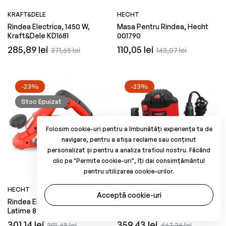
KRAFT&DELE
HECHT
Rindea Electrica, 1450 W,
Masa Pentru Rindea, Hecht
Kraft&Dele KD1681
001790
Preț
Preț
Preț
Preț
285,89 lei
110,05 lei
371,65 lei
143,07 lei
obișnuit
redus
obișnuit
redus
-23%
-23%
Stoc Epuizat
Folosim cookie-uri pentru a îmbunătăți experiența ta de
navigare, pentru a afișa reclame sau conținut
personalizat și pentru a analiza traficul nostru. Făcând
clic pe "Permite cookie-uri", îți dai consimțământul
pentru utilizarea cookie-urilor.
HECHT
HECHT
Acceptă cookie-uri
Rindea Electrica, 900 W,
Masina De Frezat, 1200 W,
Latime 82 Mm, 16000rpm,
Hecht 1795
Hecht 1790
Preț
Preț
Preț
Preț
301,14 lei
359,43 lei
391,48 lei
467,26 lei