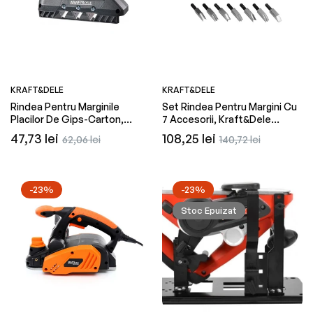
KRAFT&DELE
KRAFT&DELE
Rindea Pentru Marginile
Set Rindea Pentru Margini Cu
Placilor De Gips-Carton,
7 Accesorii, Kraft&Dele
Kraft&Dele KD11257
KD11258
Preț
Preț
Preț
Preț
47,73 lei
108,25 lei
62,06 lei
140,72 lei
obișnuit
redus
obișnuit
redus
-23%
-23%
Stoc Epuizat