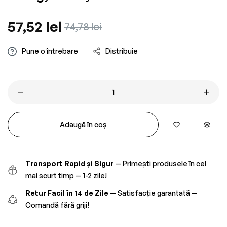
Preț
57,52 lei
Preț
74,78 lei
obișnuit
redus
Pune o întrebare
Distribuie
Adaugă în coș
Transport Rapid și Sigur
— Primești produsele în cel
mai scurt timp — 1-2 zile!
Retur Facil în 14 de Zile
— Satisfacție garantată —
Comandă fără griji!