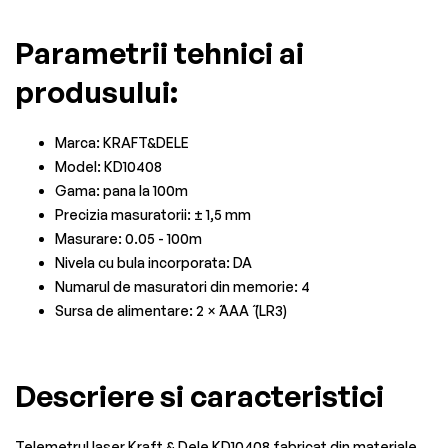
Parametrii tehnici ai
produsului:
Marca: KRAFT&DELE
Model: KD10408
Gama: pana la 100m
Precizia masuratorii: ± 1,5 mm
Masurare: 0.05 - 100m
Nivela cu bula incorporata: DA
Numarul de masuratori din memorie: 4
Sursa de alimentare: 2 × ̋AAA ̋ (LR3)
Descriere si caracteristici
Telemetrul laser Kraft & Dele KD10408 fabricat din materiale