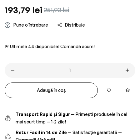
Preț
193,79 lei
Preț
251,93 lei
obișnuit
redus
Pune o întrebare
Distribuie
🚨 Ultimele
44
disponibile! Comandă acum!
Adaugă în coș
Transport Rapid și Sigur
— Primești produsele în cel
mai scurt timp — 1-2 zile!
Retur Facil în 14 de Zile
— Satisfacție garantată —
Comandă fără griji!