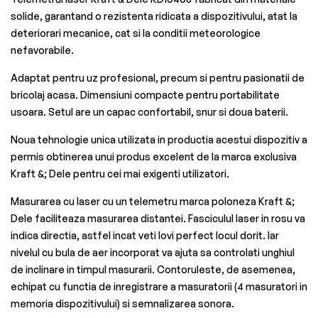
solide, garantand o rezistenta ridicata a dispozitivului, atat la
deteriorari mecanice, cat si la conditii meteorologice
nefavorabile.
Adaptat pentru uz profesional, precum si pentru pasionatii de
bricolaj acasa. Dimensiuni compacte pentru portabilitate
usoara. Setul are un capac confortabil, snur si doua baterii.
Noua tehnologie unica utilizata in productia acestui dispozitiv a
permis obtinerea unui produs excelent de la marca exclusiva
Kraft &; Dele pentru cei mai exigenti utilizatori.
Masurarea cu laser cu un telemetru marca poloneza Kraft &;
Dele faciliteaza masurarea distantei. Fasciculul laser in rosu va
indica directia, astfel incat veti lovi perfect locul dorit. Iar
nivelul cu bula de aer incorporat va ajuta sa controlati unghiul
de inclinare in timpul masurarii. Contoruleste, de asemenea,
echipat cu functia de inregistrare a masuratorii (4 masuratori in
memoria dispozitivului) si semnalizarea sonora.