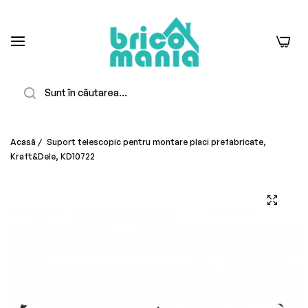
0
Căutare
Acasă
/
Suport telescopic pentru montare placi prefabricate,
Kraft&Dele, KD10722