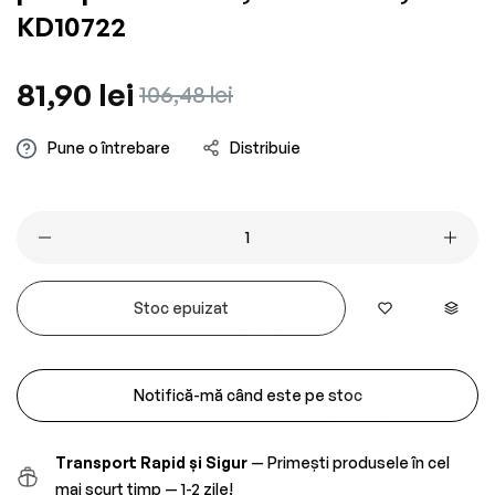
KD10722
Preț
81,90 lei
Preț
106,48 lei
obișnuit
redus
Pune o întrebare
Distribuie
Stoc epuizat
Notifică-mă când este pe stoc
Transport Rapid și Sigur
— Primești produsele în cel
mai scurt timp — 1-2 zile!