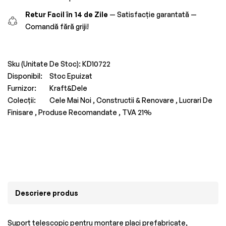
Retur Facil în 14 de Zile
— Satisfacție garantată —
Comandă fără griji!
Sku (Unitate De Stoc):
KD10722
Disponibil:
Stoc Epuizat
Furnizor:
Kraft&Dele
Colecții:
Cele Mai Noi ,
Constructii & Renovare ,
Lucrari De
Finisare ,
Produse Recomandate ,
TVA 21%
Descriere produs
Suport telescopic pentru montare placi prefabricate,