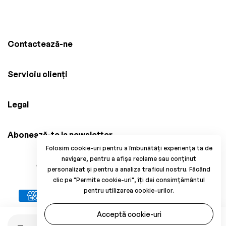
Contactează-ne
Serviciu clienți
Legal
Abonează-te la newsletter
Folosim cookie-uri pentru a îmbunătăți experiența ta de
navigare, pentru a afișa reclame sau conținut
© 2025 Brico Mania, CUI: 38034914, Reg. Com.
personalizat și pentru a analiza traficul nostru. Făcând
J33/1371/2017. All Rights Reserved.
clic pe "Permite cookie-uri", îți dai consimțământul
pentru utilizarea cookie-urilor.
Acceptă cookie-uri
Cantitate
Stoc epuizat