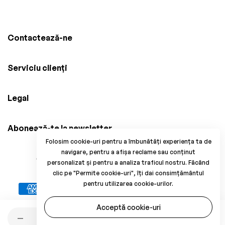
Contactează-ne
Serviciu clienți
Legal
Abonează-te la newsletter
Folosim cookie-uri pentru a îmbunătăți experiența ta de
navigare, pentru a afișa reclame sau conținut
© 2025 Brico Mania, CUI: 38034914, Reg. Com.
personalizat și pentru a analiza traficul nostru. Făcând
J33/1371/2017. All Rights Reserved.
clic pe "Permite cookie-uri", îți dai consimțământul
pentru utilizarea cookie-urilor.
Acceptă cookie-uri
Cantitate
Adaugă în coș