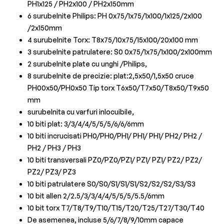
PH1x125 / PH2x100 / PH2x150mm
6 surubelnite Philips: PH 0x75/1x75/1x100/1x125/2x100
/2x150mm
4 surubelnite Torx: T8x75/10x75/15x100/20x100 mm
3 surubelnite patrulatere: S0 0x75/1x75/1x100/2x100mm
2 surubelnite plate cu unghi /Philips,
8 surubelnite de precizie: plat:2,5x50/1,5x50 cruce
PH00x50/PH0x50 Tip torx T6x50/T7x50/T8x50/T9x50
mm
surubelnita cu varfuri inlocuibile,
10 biti plat: 3/3/4/4/5/5/5/6/6/6mm
10 biti incrucisati PH0/PH0/PH1/ PH1/ PH1/ PH2/ PH2 /
PH2 / PH3 / PH3
10 biti transversali PZ0/PZ0/PZ1/ PZ1/ PZ1/ PZ2/ PZ2/
PZ2/ PZ3/ PZ3
10 biti patrulatere S0/S0/S1/S1/S1/S2/S2/S2/S3/S3
10 bit allen 2/2.5/3/3/4/4/5/5/5/5.5/6mm
10 bit torx T7/T8/T9/T10/T15/T20/T25/T27/T30/T40
De asemenea, incluse 5/6/7/8/9/10mm capace