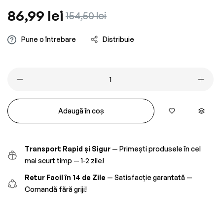
Preț
86,99 lei
Preț
154,50 lei
obișnuit
redus
Pune o întrebare
Distribuie
Adaugă în coș
Transport Rapid și Sigur
— Primești produsele în cel
mai scurt timp — 1-2 zile!
Retur Facil în 14 de Zile
— Satisfacție garantată —
Comandă fără griji!