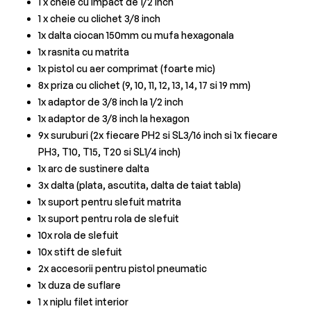
1 x cheie cu impact de 1/2 inch
1 x cheie cu clichet 3/8 inch
1x dalta ciocan 150mm cu mufa hexagonala
1x rasnita cu matrita
1x pistol cu ​​aer comprimat (foarte mic)
8x priza cu clichet (9, 10, 11, 12, 13, 14, 17 si 19 mm)
1x adaptor de 3/8 inch la 1/2 inch
1x adaptor de 3/8 inch la hexagon
9x suruburi (2x fiecare PH2 si SL3/16 inch si 1x fiecare
PH3, T10, T15, T20 si SL1/4 inch)
1x arc de sustinere dalta
3x dalta (plata, ascutita, dalta de taiat tabla)
1x suport pentru slefuit matrita
1x suport pentru rola de slefuit
10x rola de slefuit
10x stift de slefuit
2x accesorii pentru pistol pneumatic
1x duza de suflare
1 x niplu filet interior