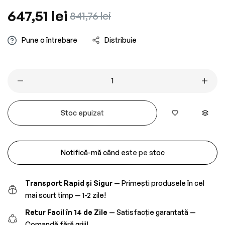
Preț
647,51 lei
Preț
841,76 lei
obișnuit
redus
Pune o întrebare
Distribuie
Stoc epuizat
Notifică-mă când este pe stoc
Transport Rapid și Sigur
— Primești produsele în cel
mai scurt timp — 1-2 zile!
Retur Facil în 14 de Zile
— Satisfacție garantată —
Comandă fără griji!