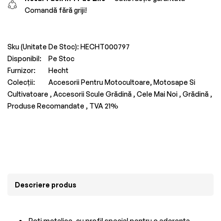
Comandă fără griji!
Sku (Unitate De Stoc):
HECHT000797
Disponibil:
Pe Stoc
Furnizor:
Hecht
Colecții:
Accesorii Pentru Motocultoare, Motosape Si
Cultivatoare ,
Accesorii Scule Grădină ,
Cele Mai Noi ,
Grădină ,
Produse Recomandate ,
TVA 21%
Descriere produs
Roti metalice, cu profil special pentru o aderenta