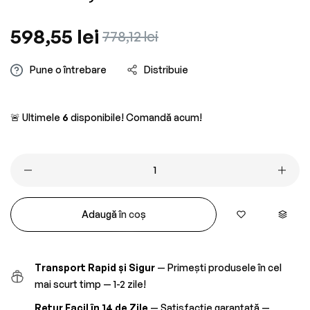
Preț
598,55 lei
Preț
778,12 lei
obișnuit
redus
Pune o întrebare
Distribuie
🚨 Ultimele
6
disponibile! Comandă acum!
Adaugă în coș
Transport Rapid și Sigur
— Primești produsele în cel
mai scurt timp — 1-2 zile!
Retur Facil în 14 de Zile
— Satisfacție garantată —