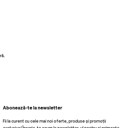
ră.
Abonează-te la newsletter
Fii la curent cu cele mai noi oferte, produse și promoții
exclusive! Înscrie-te acum la newsletter-ul nostru și primește