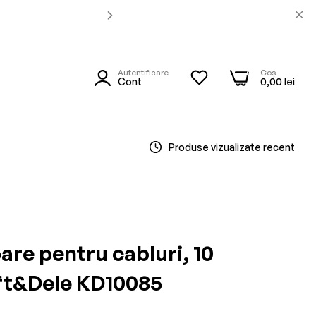
Autentificare
Coș
0
0
utare
Cont
0,00 lei
Produse vizualizate recent
are pentru cabluri, 10
ft&Dele KD10085