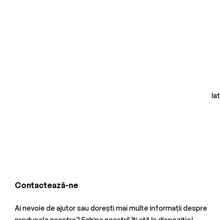
Ia
Contactează-ne
Ai nevoie de ajutor sau dorești mai multe informații despre
produsele noastre? Echipa noastră îți stă la dispoziție!