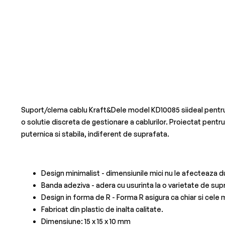
Suport/clema cablu Kraft&Dele model KD10085 siideal pentru org
o solutie discreta de gestionare a cablurilor. Proiectat pentru 
puternica si stabila, indiferent de suprafata.
Design minimalist - dimensiunile mici nu le afecteaza dur
Banda adeziva - adera cu usurinta la o varietate de supra
Design in forma de R - Forma R asigura ca chiar si cele m
Fabricat din plastic de inalta calitate.
Dimensiune: 15 x 15 x 10 mm