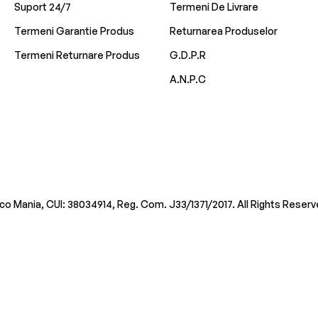
Suport 24/7
Termeni De Livrare
Termeni Garantie Produs
Returnarea Produselor
Termeni Returnare Produs
G.D.P.R
A.N.P.C
co Mania, CUI: 38034914, Reg. Com. J33/1371/2017. All Rights Reserv