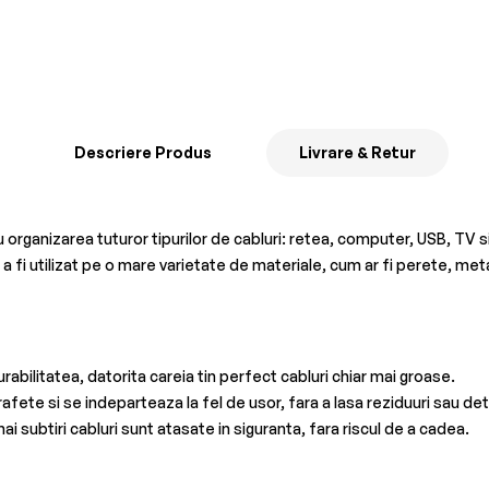
Descriere Produs
Livrare & Retur
anizarea tuturor tipurilor de cabluri: retea, computer, USB, TV si i
a fi utilizat pe o mare varietate de materiale, cum ar fi perete, meta
abilitatea, datorita careia tin perfect cabluri chiar mai groase.
fete si se indeparteaza la fel de usor, fara a lasa reziduuri sau dete
ai subtiri cabluri sunt atasate in siguranta, fara riscul de a cadea.