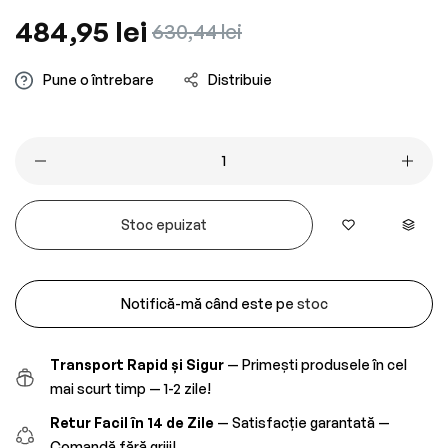
Preț
484,95 lei
Preț
630,44 lei
obișnuit
redus
Pune o întrebare
Distribuie
Stoc epuizat
Notifică-mă când este pe stoc
Transport Rapid și Sigur
— Primești produsele în cel
mai scurt timp — 1-2 zile!
Retur Facil în 14 de Zile
— Satisfacție garantată —
Comandă fără griji!