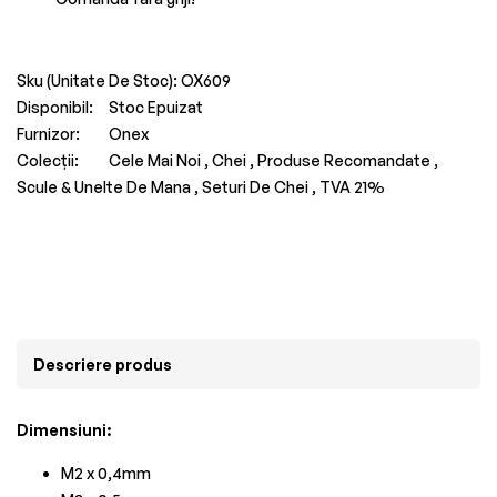
Sku (Unitate De Stoc):
OX609
Disponibil:
Stoc Epuizat
Furnizor:
Onex
Colecții:
Cele Mai Noi ,
Chei ,
Produse Recomandate ,
Scule & Unelte De Mana ,
Seturi De Chei ,
TVA 21%
Descriere produs
Dimensiuni:
M2 x 0,4mm