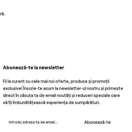
ră.
Abonează-te la newsletter
Fii la curent cu cele mai noi oferte, produse și promoții
exclusive! Înscrie-te acum la newsletter-ul nostru și primește
direct în căsuța ta de email noutăți și reduceri speciale care
să îți îmbunătățească experiența de cumpărături.
Abonează-te