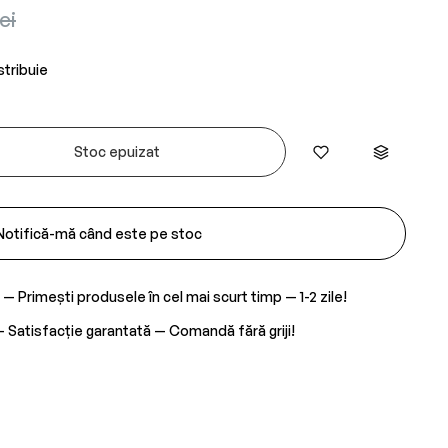
ei
stribuie
Stoc epuizat
Notifică-mă când este pe stoc
— Primești produsele în cel mai scurt timp — 1-2 zile!
 Satisfacție garantată — Comandă fără griji!