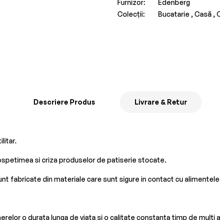
Furnizor:
Edenberg
Colecții:
Bucatarie ,
Casă ,
C
Descriere Produs
Livrare & Retur
litar.
spetimea si criza produselor de patiserie stocate.
nt fabricate din materiale care sunt sigure in contact cu alimentele
erelor o durata lunga de viata si o calitate constanta timp de multi a