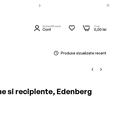
Autentificare
Coș
0
0
utare
Cont
0,00 lei
Produse vizualizate recent
ne si recipiente, Edenberg