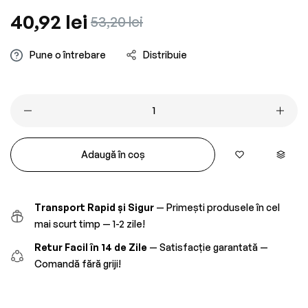
Preț
40,92 lei
Preț
53,20 lei
obișnuit
redus
Pune o întrebare
Distribuie
Adaugă în coș
Transport Rapid și Sigur
— Primești produsele în cel
mai scurt timp — 1-2 zile!
Retur Facil în 14 de Zile
— Satisfacție garantată —
Comandă fără griji!