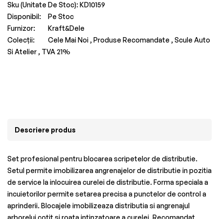
Sku (Unitate De Stoc):
KD10159
Disponibil:
Pe Stoc
Furnizor:
Kraft&Dele
Colecții:
Cele Mai Noi ,
Produse Recomandate ,
Scule Auto
Si Atelier ,
TVA 21%
Descriere produs
Set profesional pentru blocarea scripetelor de distributie.
Setul permite imobilizarea angrenajelor de distributie in pozitia
de service la inlocuirea curelei de distributie. Forma speciala a
incuietorilor permite setarea precisa a punctelor de control a
aprinderii. Blocajele imobilizeaza distributia si angrenajul
arborelui cotit si roata intinzatoare a curelei. Recomandat