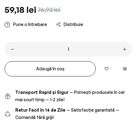
Preț
59,18 lei
Preț
76,93 lei
obișnuit
redus
Pune o întrebare
Distribuie
Adaugă în coș
Transport Rapid și Sigur
— Primești produsele în cel
mai scurt timp — 1-2 zile!
Retur Facil în 14 de Zile
— Satisfacție garantată —
Comandă fără griji!