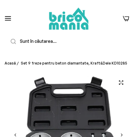
0
Căutare
Acasă
/
Set 9 freze pentru beton diamantate, Kraft&Dele KD10285