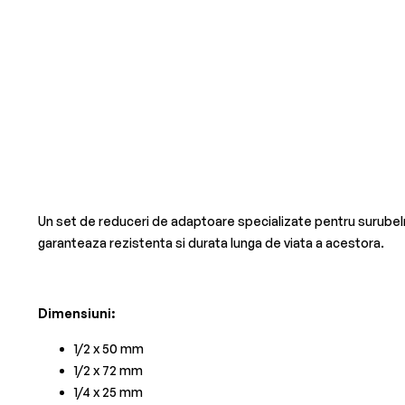
Un set de reduceri de adaptoare specializate pentru surubelni
garanteaza rezistenta si durata lunga de viata a acestora.
Dimensiuni:
1/2 x 50 mm
1/2 x 72 mm
1/4 x 25 mm