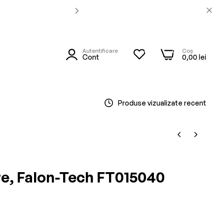
Autentificare
Coș
0
0
utare
Cont
0,00 lei
Produse vizualizate recent
re, Falon-Tech FT015040