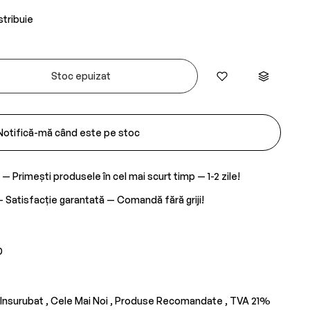
stribuie
Stoc epuizat
Notifică-mă când este pe stoc
— Primești produsele în cel mai scurt timp — 1-2 zile!
 Satisfacție garantată — Comandă fără griji!
0
 Insurubat ,
Cele Mai Noi ,
Produse Recomandate ,
TVA 21%