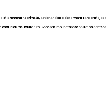
izolatia ramane neprimata, actionand ca o deformare care protejeaza 
abluri cu mai multe fire. Acestea imbunatatesc calitatea contactului