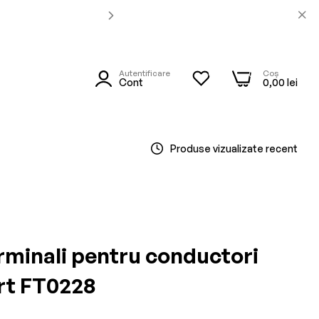
Autentificare
Coș
0
0
utare
Cont
0,00 lei
Produse vizualizate recent
erminali pentru conductori
ert FT0228