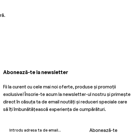
ră.
Abonează-te la newsletter
Fii la curent cu cele mai noi oferte, produse și promoții
exclusive! Înscrie-te acum la newsletter-ul nostru și primește
direct în căsuța ta de email noutăți și reduceri speciale care
să îți îmbunătățească experiența de cumpărături.
Abonează-te