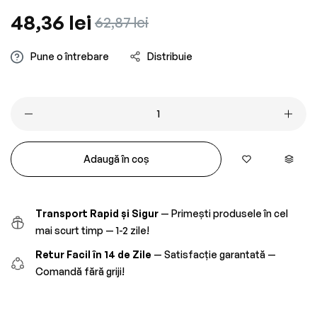
Preț
48,36 lei
Preț
62,87 lei
obișnuit
redus
Pune o întrebare
Distribuie
Adaugă în coș
Transport Rapid și Sigur
— Primești produsele în cel
mai scurt timp — 1-2 zile!
Retur Facil în 14 de Zile
— Satisfacție garantată —
Comandă fără griji!