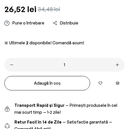
Preț
26,52 lei
Preț
34,48 lei
obișnuit
redus
Pune o întrebare
Distribuie
🚨 Ultimele
2
disponibile! Comandă acum!
Adaugă în coș
Transport Rapid și Sigur
— Primești produsele în cel
mai scurt timp — 1-2 zile!
Retur Facil în 14 de Zile
— Satisfacție garantată —
Comandă fără griji!