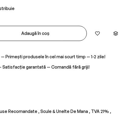
stribuie
Adaugă în coș
— Primești produsele în cel mai scurt timp — 1-2 zile!
 Satisfacție garantată — Comandă fără griji!
use Recomandate ,
Scule & Unelte De Mana ,
TVA 21% ,