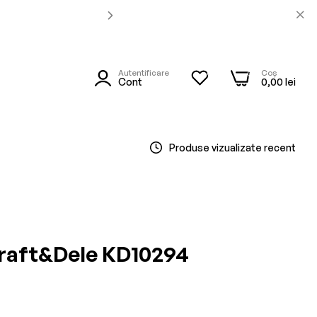
Autentificare
Coș
0
0
utare
Cont
0,00 lei
Produse vizualizate recent
Kraft&Dele KD10294