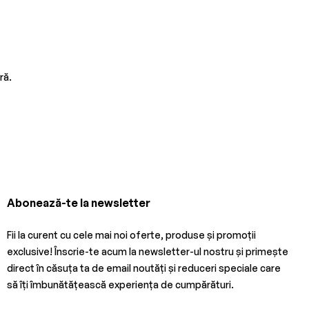
ră.
Abonează-te la newsletter
Fii la curent cu cele mai noi oferte, produse și promoții
exclusive! Înscrie-te acum la newsletter-ul nostru și primește
direct în căsuța ta de email noutăți și reduceri speciale care
să îți îmbunătățească experiența de cumpărături.