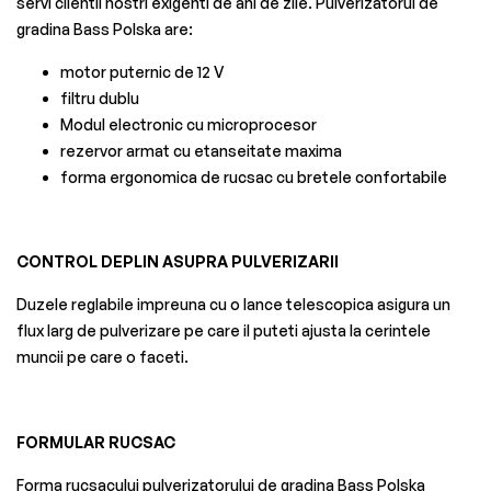
servi clientii nostri exigenti de ani de zile. Pulverizatorul de
gradina Bass Polska are:
motor puternic de 12 V
filtru dublu
Modul electronic cu microprocesor
rezervor armat cu etanseitate maxima
forma ergonomica de rucsac cu bretele confortabile
CONTROL DEPLIN ASUPRA PULVERIZARII
Duzele reglabile impreuna cu o lance telescopica asigura un
flux larg de pulverizare pe care il puteti ajusta la cerintele
muncii pe care o faceti.
FORMULAR RUCSAC
Forma rucsacului pulverizatorului de gradina Bass Polska