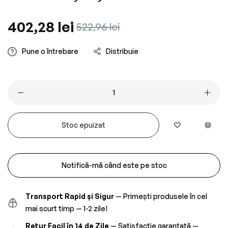
Preț
402,28 lei
Preț
522,96 lei
obișnuit
redus
Pune o întrebare
Distribuie
Stoc epuizat
Notifică-mă când este pe stoc
Transport Rapid și Sigur
— Primești produsele în cel
mai scurt timp — 1-2 zile!
Retur Facil în 14 de Zile
— Satisfacție garantată —