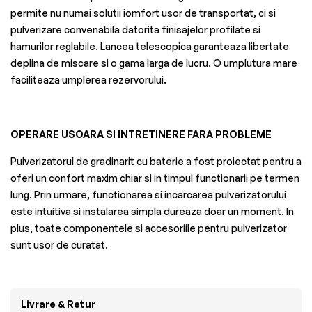
permite nu numai solutii iomfort usor de transportat, ci si
pulverizare convenabila datorita finisajelor profilate si
hamurilor reglabile. Lancea telescopica garanteaza libertate
deplina de miscare si o gama larga de lucru. O umplutura mare
faciliteaza umplerea rezervorului.
OPERARE USOARA SI INTRETINERE FARA PROBLEME
Pulverizatorul de gradinarit cu baterie a fost proiectat pentru a
oferi un confort maxim chiar si in timpul functionarii pe termen
lung. Prin urmare, functionarea si incarcarea pulverizatorului
este intuitiva si instalarea simpla dureaza doar un moment. In
plus, toate componentele si accesoriile pentru pulverizator
sunt usor de curatat.
Livrare & Retur