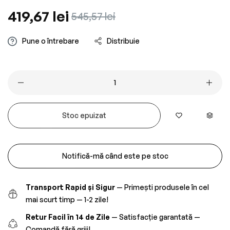
Preț
419,67 lei
Preț
545,57 lei
obișnuit
redus
Pune o întrebare
Distribuie
Stoc epuizat
Notifică-mă când este pe stoc
Transport Rapid și Sigur
— Primești produsele în cel
mai scurt timp — 1-2 zile!
Retur Facil în 14 de Zile
— Satisfacție garantată —
Comandă fără griji!