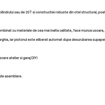
lindrului sau de 20T si constructiei robuste din otel structural, poate 
mbinat cu materiale de cea mai inalta calitate, face munca usoara, r
ghia, iar pistonul este eliberat automat dupa desurubarea supapei
care atelier si garaj DIY!
i de asamblare.