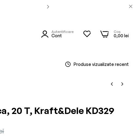
Autentificare
Coș
0
0
utare
Cont
0,00 lei
Produse vizualizate recent
ca, 20 T, Kraft&Dele KD329
ei