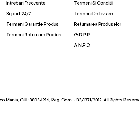
Intrebari Frecvente
Termeni Si Conditii
Suport 24/7
Termeni De Livrare
Termeni Garantie Produs
Returnarea Produselor
Termeni Returnare Produs
G.D.P.R
A.N.P.C
co Mania, CUI: 38034914, Reg. Com. J33/1371/2017. All Rights Reserv