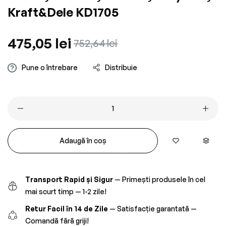
Kraft&Dele KD1705
Preț
475,05 lei
Preț
752,64 lei
obișnuit
redus
Pune o întrebare
Distribuie
Adaugă în coș
Transport Rapid și Sigur
— Primești produsele în cel
mai scurt timp — 1-2 zile!
Retur Facil în 14 de Zile
— Satisfacție garantată —
Comandă fără griji!