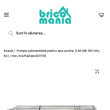
0
Căutare
Acasă
/
Pompa submersibila pentru apa curata, 0.85 kW, 100 mm,
50 l / min, Kraft&Dele KD1705