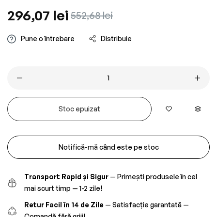
Preț
296,07 lei
Preț
552,68 lei
obișnuit
redus
Pune o întrebare
Distribuie
Stoc epuizat
Notifică-mă când este pe stoc
Transport Rapid și Sigur
— Primești produsele în cel
mai scurt timp — 1-2 zile!
Retur Facil în 14 de Zile
— Satisfacție garantată —
Comandă fără griji!