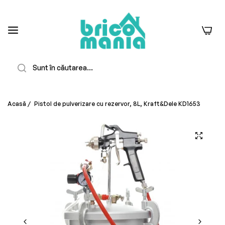
0
Căutare
Acasă
/
Pistol de pulverizare cu rezervor, 8L, Kraft&Dele KD1653