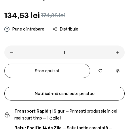
Preț
134,53 lei
Preț
174,88 lei
obișnuit
redus
Pune o întrebare
Distribuie
Stoc epuizat
Notifică-mă când este pe stoc
Transport Rapid și Sigur
— Primești produsele în cel
mai scurt timp — 1-2 zile!
Retur Facil în 14 de Zile
— Satisfacție garantată —