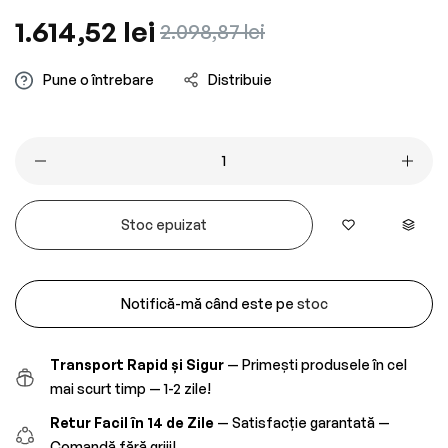
Preț
1.614,52 lei
Preț
2.098,87 lei
obișnuit
redus
Pune o întrebare
Distribuie
Stoc epuizat
Notifică-mă când este pe stoc
Transport Rapid și Sigur
— Primești produsele în cel
mai scurt timp — 1-2 zile!
Retur Facil în 14 de Zile
— Satisfacție garantată —
Comandă fără griji!