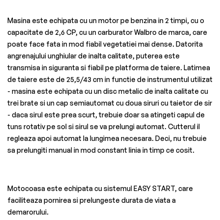
Masina este echipata cu un motor pe benzina in 2 timpi, cu o
capacitate de 2,6 CP, cu un carburator Walbro de marca, care
poate face fata in mod fiabil vegetatiei mai dense. Datorita
angrenajului unghiular de inalta calitate, puterea este
transmisa in siguranta si fiabil pe platforma de taiere. Latimea
de taiere este de 25,5/43 cm in functie de instrumentul utilizat
- masina este echipata cu un disc metalic de inalta calitate cu
trei brate si un cap semiautomat cu doua siruri cu taietor de sir
- daca sirul este prea scurt, trebuie doar sa atingeti capul de
tuns rotativ pe sol si sirul se va prelungi automat. Cutterul il
regleaza apoi automat la lungimea necesara. Deci, nu trebuie
sa prelungiti manual in mod constant linia in timp ce cosit.
Motocoasa este echipata cu sistemul EASY START, care
faciliteaza pornirea si prelungeste durata de viata a
demarorului.