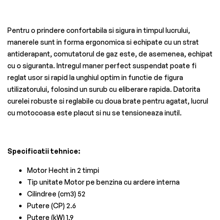
Pentru o prindere confortabila si sigura in timpul lucrului,
manerele sunt in forma ergonomica si echipate cu un strat
antiderapant, comutatorul de gaz este, de asemenea, echipat
cu o siguranta. Intregul maner perfect suspendat poate fi
reglat usor si rapid la unghiul optim in functie de figura
utilizatorului, folosind un surub cu eliberare rapida. Datorita
curelei robuste si reglabile cu doua brate pentru agatat, lucrul
cu motocoasa este placut si nu se tensioneaza inutil.
Specificatii tehnice:
Motor Hecht in 2 timpi
Tip unitate Motor pe benzina cu ardere interna
Cilindree (cm3) 52
Putere (CP) 2.6
Putere (kW) 1,9