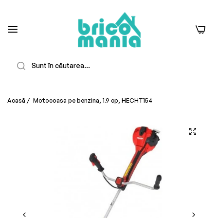
0
Căutare
Acasă
/
Motocoasa pe benzina, 1.9 cp, HECHT154