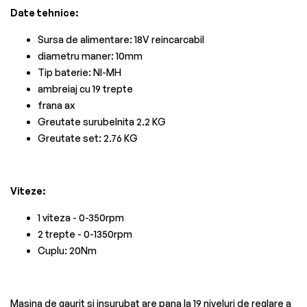
Date tehnice:
Sursa de alimentare: 18V reincarcabil
diametru maner: 10mm
Tip baterie: NI-MH
ambreiaj cu 19 trepte
frana ax
Greutate surubelnita 2.2 KG
Greutate set: 2.76 KG
Viteze:
1 viteza - 0-350rpm
2 trepte - 0-1350rpm
Cuplu: 20Nm
Masina de gaurit si insurubat are pana la 19 niveluri de reglare a