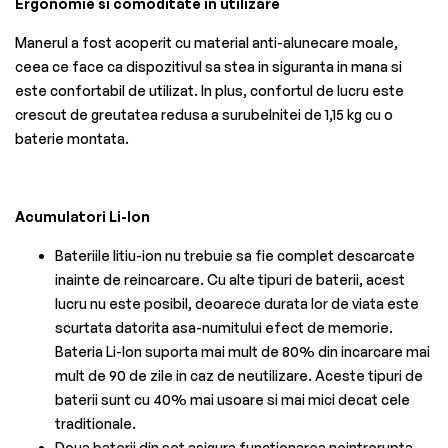
Ergonomie si comoditate in utilizare
Manerul a fost acoperit cu material anti-alunecare moale,
ceea ce face ca dispozitivul sa stea in siguranta in mana si
este confortabil de utilizat. In plus, confortul de lucru este
crescut de greutatea redusa a surubelnitei de 1,15 kg cu o
baterie montata.
Acumulatori Li-Ion
Bateriile litiu-ion nu trebuie sa fie complet descarcate
inainte de reincarcare. Cu alte tipuri de baterii, acest
lucru nu este posibil, deoarece durata lor de viata este
scurtata datorita asa-numitului efect de memorie.
Bateria Li-Ion suporta mai mult de 80% din incarcare mai
mult de 90 de zile in caz de neutilizare. Aceste tipuri de
baterii sunt cu 40% mai usoare si mai mici decat cele
traditionale.
Doua baterii din set asigura functionarea neintrerupta.