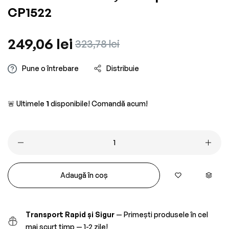
CP1522
Preț
249,06 lei
Preț
323,78 lei
obișnuit
redus
Pune o întrebare
Distribuie
🚨 Ultimele
1
disponibile! Comandă acum!
Adaugă în coș
Transport Rapid și Sigur
— Primești produsele în cel
mai scurt timp — 1-2 zile!