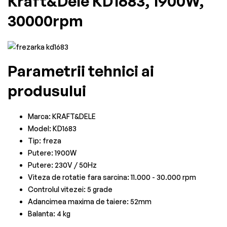
Kraft&Dele KD1683, 1900W,
30000rpm
Parametrii tehnici ai
produsului
Marca: KRAFT&DELE
Model: KD1683
Tip: freza
Putere: 1900W
Putere: 230V / 50Hz
Viteza de rotatie fara sarcina: 11.000 - 30.000 rpm
Controlul vitezei: 5 grade
Adancimea maxima de taiere: 52mm
Balanta: 4 kg