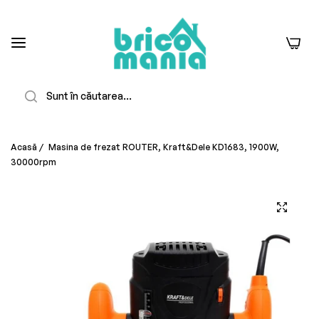
0
Căutare
Acasă
/
Masina de frezat ROUTER, Kraft&Dele KD1683, 1900W,
30000rpm