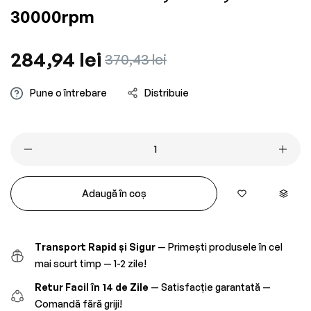
30000rpm
Preț
284,94 lei
Preț
370,43 lei
obișnuit
redus
Pune o întrebare
Distribuie
Adaugă în coș
Transport Rapid și Sigur
— Primești produsele în cel
mai scurt timp — 1-2 zile!
Retur Facil în 14 de Zile
— Satisfacție garantată —
Comandă fără griji!