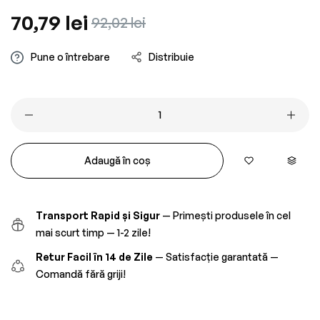
Preț
70,79 lei
Preț
92,02 lei
obișnuit
redus
Pune o întrebare
Distribuie
Adaugă în coș
Transport Rapid și Sigur
— Primești produsele în cel
mai scurt timp — 1-2 zile!
Retur Facil în 14 de Zile
— Satisfacție garantată —
Comandă fără griji!