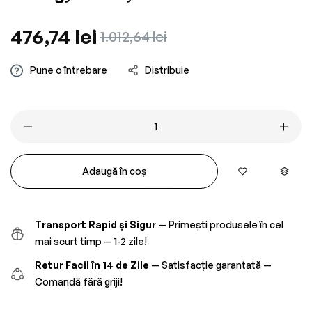
Preț
476,74 lei
Preț
1.012,64 lei
obișnuit
redus
Pune o întrebare
Distribuie
Adaugă în coș
Transport Rapid și Sigur
— Primești produsele în cel
mai scurt timp — 1-2 zile!
Retur Facil în 14 de Zile
— Satisfacție garantată —
Comandă fără griji!