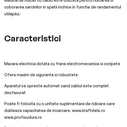
Masina de ridicat cu cablu este utilizata pentru ridicarea si
coborarea sarcinilor in spatii inchise in functie de randamentul
utilajului.
Caracteristici
Macara electrica dotata cu frana electromecanica si scripete
Ofera maxim de siguranta si robustete
Aparatul se opreste automat cand cablul este complet
desfasurat
Poate fi folosita cu o unitate suplimentara de ridicare care
dubleaza capacitatea de incarcare. www.kraftdele.ro
www.profisudura.ro