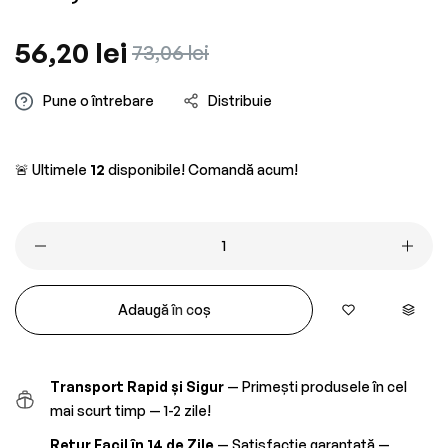
Preț
56,20 lei
Preț
73,06 lei
obișnuit
redus
Pune o întrebare
Distribuie
🚨 Ultimele
12
disponibile! Comandă acum!
Adaugă în coș
Transport Rapid și Sigur
— Primești produsele în cel
mai scurt timp — 1-2 zile!
Retur Facil în 14 de Zile
— Satisfacție garantată —