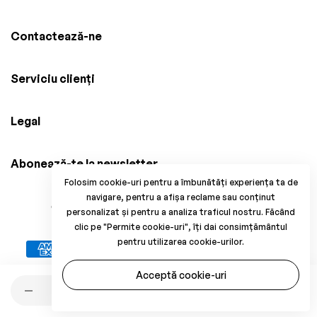
Contactează-ne
Serviciu clienți
Legal
Abonează-te la newsletter
Folosim cookie-uri pentru a îmbunătăți experiența ta de
navigare, pentru a afișa reclame sau conținut
© 2025 Brico Mania, CUI: 38034914, Reg. Com.
personalizat și pentru a analiza traficul nostru. Făcând
J33/1371/2017. All Rights Reserved.
clic pe "Permite cookie-uri", îți dai consimțământul
pentru utilizarea cookie-urilor.
Acceptă cookie-uri
Cantitate
Adaugă în coș