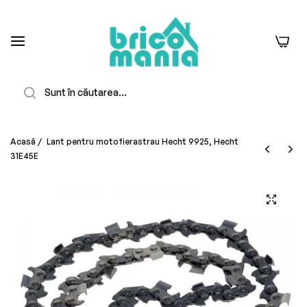
0
Căutare
Acasă
/
Lant pentru motofierastrau Hecht 9925, Hecht
31E45E