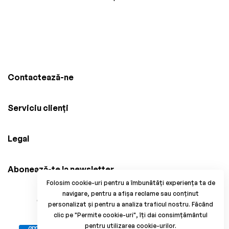
Contactează-ne
Serviciu clienți
Legal
Abonează-te la newsletter
Folosim cookie-uri pentru a îmbunătăți experiența ta de
navigare, pentru a afișa reclame sau conținut
© 2025 Brico Mania, CUI: 38034914, Reg. Com.
personalizat și pentru a analiza traficul nostru. Făcând
J33/1371/2017. All Rights Reserved.
clic pe "Permite cookie-uri", îți dai consimțământul
pentru utilizarea cookie-urilor.