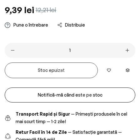
Preț
9,39 lei
Preț
12,21 lei
obișnuit
redus
Pune o întrebare
Distribuie
Stoc epuizat
Notifică-mă când este pe stoc
Transport Rapid și Sigur
— Primești produsele în cel
mai scurt timp — 1-2 zile!
Retur Facil în 14 de Zile
— Satisfacție garantată —
Comandă fără griji!