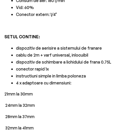
Consum de aer: 180 l/min
Vid: 60%
Conector extern: 1/4"
SETUL CONTINE:
dispozitiv de aerisire a sistemului de franare
cablu de 2m + varf universal, inlocuibil
dispozitiv de schimbare a lichidului de frana 0.75L
conector rapid 1x
instructiuni simple in limba poloneza
4 x adaptoare cu dimensiuni:
21mm la 30mm
24mm la 32mm
28mm la 37mm
32mm la 41mm