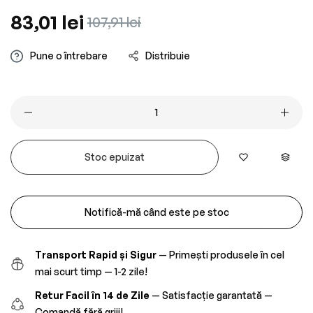
Preț
83,01 lei
Preț
107,91 lei
obișnuit
redus
Pune o întrebare
Distribuie
Stoc epuizat
Notifică-mă când este pe stoc
Transport Rapid și Sigur
— Primești produsele în cel
mai scurt timp — 1-2 zile!
Retur Facil în 14 de Zile
— Satisfacție garantată —
Comandă fără griji!