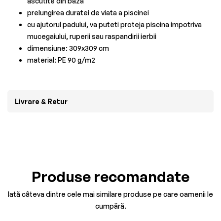
ascutite din baza
prelungirea duratei de viata a piscinei
cu ajutorul padului, va puteti proteja piscina impotriva
mucegaiului, ruperii sau raspandirii ierbii
dimensiune: 309x309 cm
material: PE 90 g/m2
Livrare & Retur
Produse recomandate
Iată câteva dintre cele mai similare produse pe care oamenii le
cumpără.