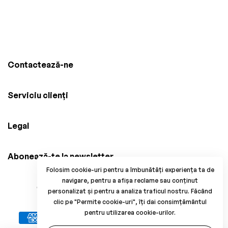
Contactează-ne
Serviciu clienți
Legal
Abonează-te la newsletter
Folosim cookie-uri pentru a îmbunătăți experiența ta de
navigare, pentru a afișa reclame sau conținut
© 2025 Brico Mania, CUI: 38034914, Reg. Com.
personalizat și pentru a analiza traficul nostru. Făcând
J33/1371/2017. All Rights Reserved.
clic pe "Permite cookie-uri", îți dai consimțământul
pentru utilizarea cookie-urilor.