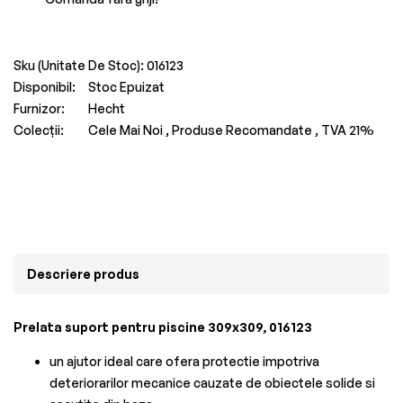
Sku (Unitate De Stoc):
016123
Disponibil:
Stoc Epuizat
Furnizor:
Hecht
Colecții:
Cele Mai Noi ,
Produse Recomandate ,
TVA 21%
Descriere produs
Prelata suport pentru piscine 309x309, 016123
un ajutor ideal care ofera protectie impotriva
deteriorarilor mecanice cauzate de obiectele solide si