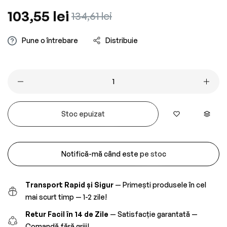
Preț
103,55 lei
Preț
134,61 lei
obișnuit
redus
Pune o întrebare
Distribuie
Stoc epuizat
Notifică-mă când este pe stoc
Transport Rapid și Sigur
— Primești produsele în cel
mai scurt timp — 1-2 zile!
Retur Facil în 14 de Zile
— Satisfacție garantată —
Comandă fără griji!