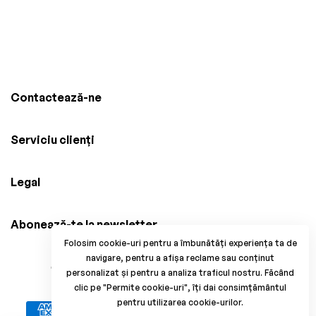
Contactează-ne
Serviciu clienți
Legal
Abonează-te la newsletter
Folosim cookie-uri pentru a îmbunătăți experiența ta de
navigare, pentru a afișa reclame sau conținut
© 2025 Brico Mania, CUI: 38034914, Reg. Com.
personalizat și pentru a analiza traficul nostru. Făcând
J33/1371/2017. All Rights Reserved.
clic pe "Permite cookie-uri", îți dai consimțământul
pentru utilizarea cookie-urilor.