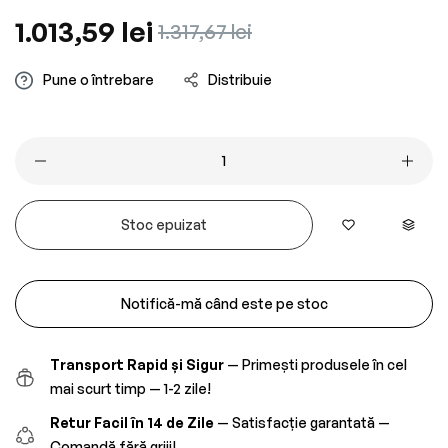
Preț
1.013,59 lei
Preț
1.317,67 lei
obișnuit
redus
Pune o întrebare
Distribuie
Stoc epuizat
Notifică-mă când este pe stoc
Transport Rapid și Sigur
— Primești produsele în cel
mai scurt timp — 1-2 zile!
Retur Facil în 14 de Zile
— Satisfacție garantată —
Comandă fără griji!