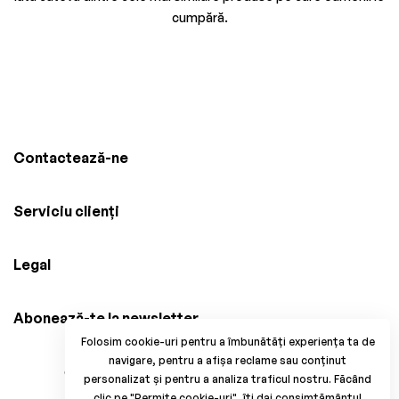
cumpără.
Contactează-ne
Serviciu clienți
Legal
Abonează-te la newsletter
Folosim cookie-uri pentru a îmbunătăți experiența ta de
navigare, pentru a afișa reclame sau conținut
© 2025 Brico Mania, CUI: 38034914, Reg. Com.
personalizat și pentru a analiza traficul nostru. Făcând
J33/1371/2017. All Rights Reserved.
clic pe "Permite cookie-uri", îți dai consimțământul