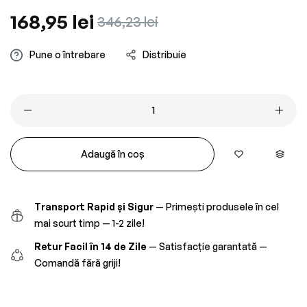
Preț
168,95 lei
Preț
346,23 lei
obișnuit
redus
Pune o întrebare
Distribuie
Adaugă în coș
Transport Rapid și Sigur
— Primești produsele în cel
mai scurt timp — 1-2 zile!
Retur Facil în 14 de Zile
— Satisfacție garantată —
Comandă fără griji!