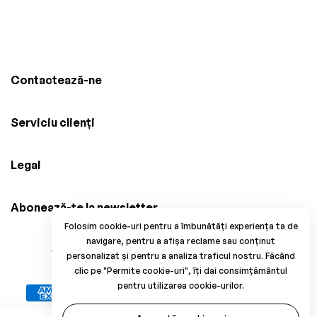
Contactează-ne
Serviciu clienți
Legal
Abonează-te la newsletter
Folosim cookie-uri pentru a îmbunătăți experiența ta de
navigare, pentru a afișa reclame sau conținut
© 2025 Brico Mania, CUI: 38034914, Reg. Com.
personalizat și pentru a analiza traficul nostru. Făcând
J33/1371/2017. All Rights Reserved.
clic pe "Permite cookie-uri", îți dai consimțământul
pentru utilizarea cookie-urilor.