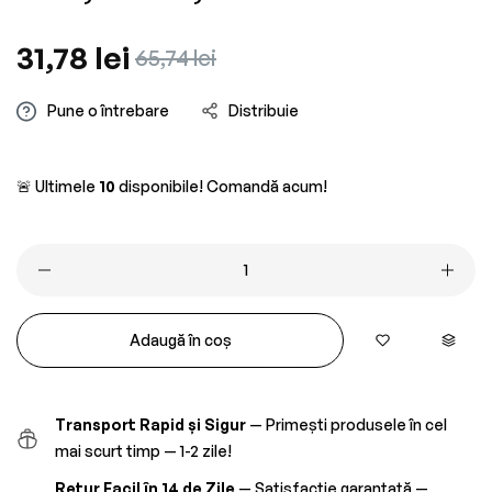
Preț
31,78 lei
Preț
65,74 lei
obișnuit
redus
Pune o întrebare
Distribuie
🚨 Ultimele
10
disponibile! Comandă acum!
Adaugă în coș
Transport Rapid și Sigur
— Primești produsele în cel
mai scurt timp — 1-2 zile!
Retur Facil în 14 de Zile
— Satisfacție garantată —