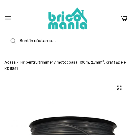
0
Căutare
Acasă
/
Fir pentru trimmer / motocoasa, 100m, 2.7mm², Kraft&Dele
KD11851