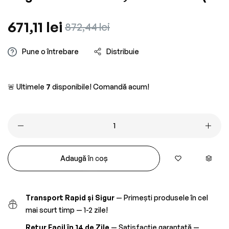
Preț
671,11 lei
Preț
872,44 lei
obișnuit
redus
Pune o întrebare
Distribuie
🚨 Ultimele
7
disponibile! Comandă acum!
Adaugă în coș
Transport Rapid și Sigur
— Primești produsele în cel
mai scurt timp — 1-2 zile!
Retur Facil în 14 de Zile
— Satisfacție garantată —