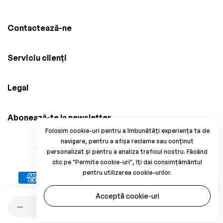
Contactează-ne
Serviciu clienți
Legal
Abonează-te la newsletter
Folosim cookie-uri pentru a îmbunătăți experiența ta de
navigare, pentru a afișa reclame sau conținut
© 2025 Brico Mania, CUI: 38034914, Reg. Com.
personalizat și pentru a analiza traficul nostru. Făcând
J33/1371/2017. All Rights Reserved.
clic pe "Permite cookie-uri", îți dai consimțământul
pentru utilizarea cookie-urilor.
Acceptă cookie-uri
Cantitate
Adaugă în coș