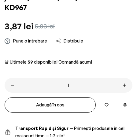
KD967
Preț
3,87 lei
Preț
5,03 lei
obișnuit
redus
Pune o întrebare
Distribuie
🚨 Ultimele
59
disponibile! Comandă acum!
Adaugă în coș
Transport Rapid și Sigur
— Primești produsele în cel
mai scurt timp — 1-2 zile!