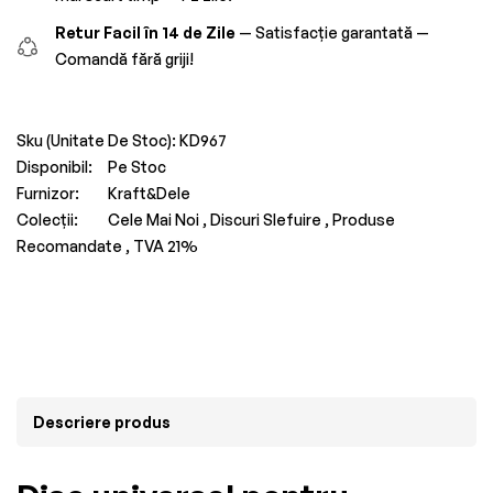
Retur Facil în 14 de Zile
— Satisfacție garantată —
Comandă fără griji!
Sku (Unitate De Stoc):
KD967
Disponibil:
Pe Stoc
Furnizor:
Kraft&Dele
Colecții:
Cele Mai Noi ,
Discuri Slefuire ,
Produse
Recomandate ,
TVA 21%
Descriere produs