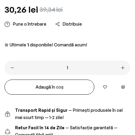
Preț
30,26 lei
Preț
39,34 lei
obișnuit
redus
Pune o întrebare
Distribuie
🚨 Ultimele
1
disponibile! Comandă acum!
Adaugă în coș
Transport Rapid și Sigur
— Primești produsele în cel
mai scurt timp — 1-2 zile!
Retur Facil în 14 de Zile
— Satisfacție garantată —
Comandă fără griji!