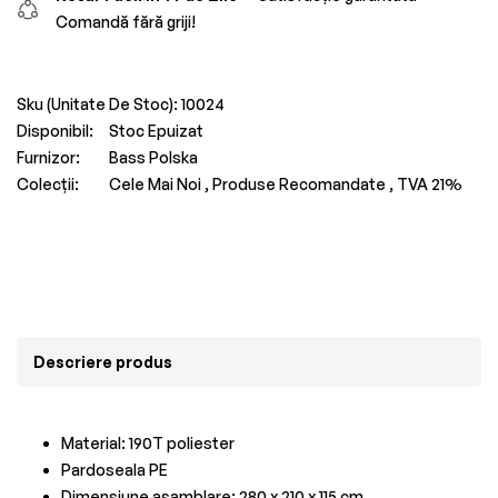
Comandă fără griji!
Sku (Unitate De Stoc):
10024
Disponibil:
Stoc Epuizat
Furnizor:
Bass Polska
Colecții:
Cele Mai Noi ,
Produse Recomandate ,
TVA 21%
Descriere produs
Material: 190T poliester
Pardoseala PE
Dimensiune asamblare: 280 x 210 x 115 cm