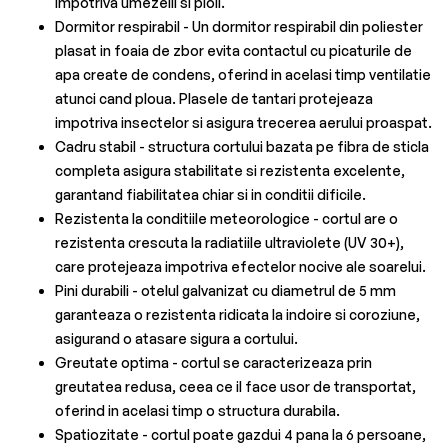
impotriva umezelii si ploii.
Dormitor respirabil - Un dormitor respirabil din poliester
plasat in foaia de zbor evita contactul cu picaturile de
apa create de condens, oferind in acelasi timp ventilatie
atunci cand ploua. Plasele de tantari protejeaza
impotriva insectelor si asigura trecerea aerului proaspat.
Cadru stabil - structura cortului bazata pe fibra de sticla
completa asigura stabilitate si rezistenta excelente,
garantand fiabilitatea chiar si in conditii dificile.
Rezistenta la conditiile meteorologice - cortul are o
rezistenta crescuta la radiatiile ultraviolete (UV 30+),
care protejeaza impotriva efectelor nocive ale soarelui.
Pini durabili - otelul galvanizat cu diametrul de 5 mm
garanteaza o rezistenta ridicata la indoire si coroziune,
asigurand o atasare sigura a cortului.
Greutate optima - cortul se caracterizeaza prin
greutatea redusa, ceea ce il face usor de transportat,
oferind in acelasi timp o structura durabila.
Spatiozitate - cortul poate gazdui 4 pana la 6 persoane,