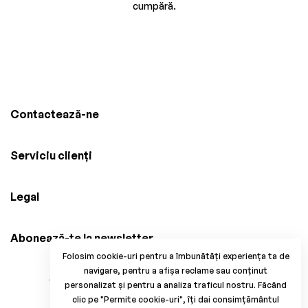
cumpără.
Contactează-ne
Serviciu clienți
Legal
Abonează-te la newsletter
Folosim cookie-uri pentru a îmbunătăți experiența ta de
navigare, pentru a afișa reclame sau conținut
© 2025 Brico Mania, CUI: 38034914, Reg. Com.
personalizat și pentru a analiza traficul nostru. Făcând
J33/1371/2017. All Rights Reserved.
clic pe "Permite cookie-uri", îți dai consimțământul