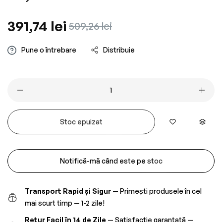
Preț
391,74 lei
Preț
509,26 lei
obișnuit
redus
Pune o întrebare
Distribuie
Stoc epuizat
Notifică-mă când este pe stoc
Transport Rapid și Sigur
— Primești produsele în cel
mai scurt timp — 1-2 zile!
Retur Facil în 14 de Zile
— Satisfacție garantată —