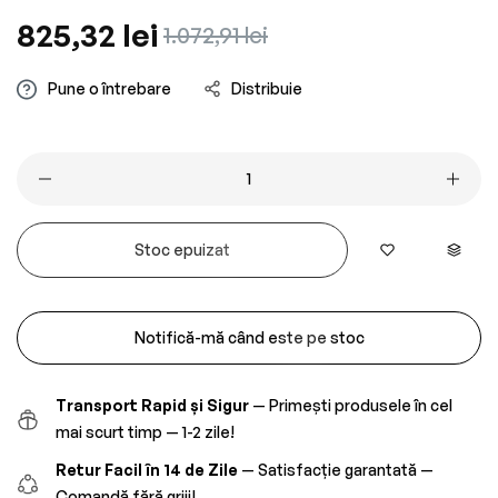
Preț
825,32 lei
Preț
1.072,91 lei
obișnuit
redus
Pune o întrebare
Distribuie
Stoc epuizat
Notifică-mă când este pe stoc
Transport Rapid și Sigur
— Primești produsele în cel
mai scurt timp — 1-2 zile!
Retur Facil în 14 de Zile
— Satisfacție garantată —
Comandă fără griji!