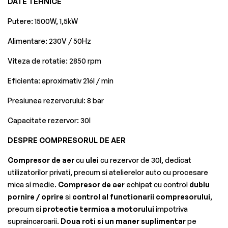
DATE TEHNICE
Putere: 1500W, 1,5kW
Alimentare: 230V / 50Hz
Viteza de rotatie: 2850 rpm
Eficienta: aproximativ 216l / min
Presiunea rezervorului: 8 bar
Capacitate rezervor: 30l
DESPRE COMPRESORUL DE AER
Compresor de aer
cu
ulei
cu rezervor de 30l, dedicat
utilizatorilor privati, precum si atelierelor auto cu procesare
mica si medie.
Compresor de aer
echipat cu control
dublu
pornire / oprire
si
control al functionarii compresorului
,
precum si
protectie termica a motorului
impotriva
supraincarcarii.
Doua roti si un maner suplimentar
pe